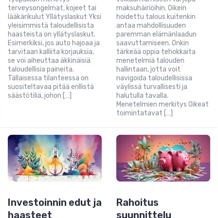
terveysongelmat, kojeet tai
maksuhäiriöihin. Oikein
lääkärikulut Yllätyslaskut Yksi
hoidettu talous kuitenkin
yleisimmistä taloudellisista
antaa mahdollisuuden
haasteista on yllätyslaskut.
paremman elämänlaadun
Esimerkiksi, jos auto hajoaa ja
saavuttamiseen. Onkin
tarvitaan kalliita korjauksia,
tärkeää oppia tehokkaita
se voi aiheuttaa äkkinäisiä
menetelmiä talouden
taloudellisia paineita.
hallintaan, jotta voit
Tällaisessa tilanteessa on
navigoida taloudellisissa
suositeltavaa pitää erillistä
väylissä turvallisesti ja
säästötiliä, johon […]
halutulla tavalla.
Menetelmien merkitys Oikeat
toimintatavat […]
Investoinnin edut ja
Rahoitus
haasteet
suunnittelu