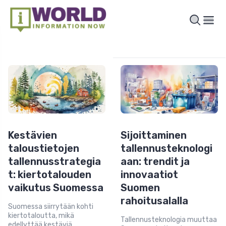
Kestävien
Sijoittaminen
taloustietojen
tallennusteknologi
tallennusstrategia
aan: trendit ja
t: kiertotalouden
innovaatiot
vaikutus Suomessa
Suomen
rahoitusalalla
Suomessa siirrytään kohti
kiertotaloutta, mikä
Tallennusteknologia muuttaa
edellyttää kestäviä