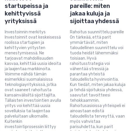
startupeissa ja
pareille: miten
kehittyvissä
jakaa kuluja ja
yrityksissä
sijoittaa yhdessä
Investoinnin merkitys
Rahoitus suunnittelu pareille
Investoinnit ovat keskeisessä
On tärkeää, että parit
roolissa startupien ja
ymmärtävät, miten
kehittyvien yritysten
taloudellinen suunnittelu voi
menestymisessä. Ne
tuoda heidät lähemmäksi
tarjoavat mahdollisuuden
toisiaan. Hyvä
kasvaa, kehittää uusia ideoita
rahoitusstrategia voi
ja laajentaa markkinoita.
vähentää stressiä ja
Voimme nähdä tämän
parantaa yhteistä
esimerkiksi suomalaisissa
taloudellista hyvinvointia.
teknologiayrityksissä, jotka
Kun tiedät, miten jakaa kuluja
ovat saaneet rahoitusta
ja tehdä sijoituksia yhdessä,
kansainvälisiltä sijoittajilta.
saavutat tavoitteesi
Tällaisten investointien avulla
tehokkaammin.
yritys voi kehittää uusia
Rahoitusasioissa yhteispeli ei
sovelluksia tai laajentaa
ainoastaan edistä
palveluitaan ulkomaille.
taloudellista terveyttä, vaan
Kuitenkin
myös vahvistaa
investointiprosessiin liittyy
parisuhdetta, kun parit