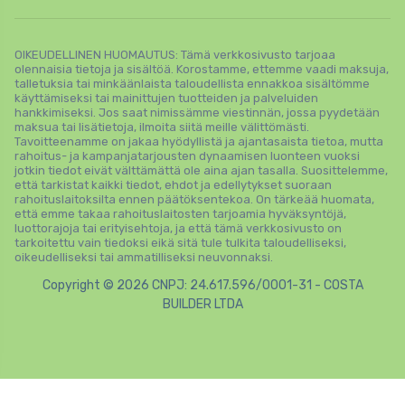
OIKEUDELLINEN HUOMAUTUS: Tämä verkkosivusto tarjoaa
olennaisia ​​tietoja ja sisältöä. Korostamme, ettemme vaadi maksuja,
talletuksia tai minkäänlaista taloudellista ennakkoa sisältömme
käyttämiseksi tai mainittujen tuotteiden ja palveluiden
hankkimiseksi. Jos saat nimissämme viestinnän, jossa pyydetään
maksua tai lisätietoja, ilmoita siitä meille välittömästi.
Tavoitteenamme on jakaa hyödyllistä ja ajantasaista tietoa, mutta
rahoitus- ja kampanjatarjousten dynaamisen luonteen vuoksi
jotkin tiedot eivät välttämättä ole aina ajan tasalla. Suosittelemme,
että tarkistat kaikki tiedot, ehdot ja edellytykset suoraan
rahoituslaitoksilta ennen päätöksentekoa. On tärkeää huomata,
että emme takaa rahoituslaitosten tarjoamia hyväksyntöjä,
luottorajoja tai erityisehtoja, ja että tämä verkkosivusto on
tarkoitettu vain tiedoksi eikä sitä tule tulkita taloudelliseksi,
oikeudelliseksi tai ammatilliseksi neuvonnaksi.
Copyright © 2026 CNPJ: 24.617.596/0001-31 - COSTA
BUILDER LTDA