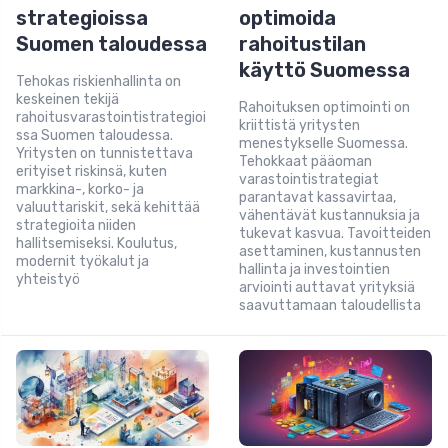
strategioissa
optimoida
Suomen taloudessa
rahoitustilan
käyttö Suomessa
Tehokas riskienhallinta on
keskeinen tekijä
Rahoituksen optimointi on
rahoitusvarastointistrategioi
kriittistä yritysten
ssa Suomen taloudessa.
menestykselle Suomessa.
Yritysten on tunnistettava
Tehokkaat pääoman
erityiset riskinsä, kuten
varastointistrategiat
markkina-, korko- ja
parantavat kassavirtaa,
valuuttariskit, sekä kehittää
vähentävät kustannuksia ja
strategioita niiden
tukevat kasvua. Tavoitteiden
hallitsemiseksi. Koulutus,
asettaminen, kustannusten
modernit työkalut ja
hallinta ja investointien
yhteistyö
arviointi auttavat yrityksiä
saavuttamaan taloudellista