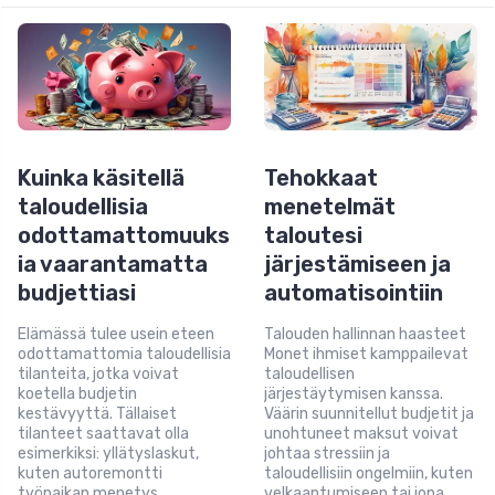
Kuinka käsitellä
Tehokkaat
taloudellisia
menetelmät
odottamattomuuks
taloutesi
ia vaarantamatta
järjestämiseen ja
budjettiasi
automatisointiin
Elämässä tulee usein eteen
Talouden hallinnan haasteet
odottamattomia taloudellisia
Monet ihmiset kamppailevat
tilanteita, jotka voivat
taloudellisen
koetella budjetin
järjestäytymisen kanssa.
kestävyyttä. Tällaiset
Väärin suunnitellut budjetit ja
tilanteet saattavat olla
unohtuneet maksut voivat
esimerkiksi: yllätyslaskut,
johtaa stressiin ja
kuten autoremontti
taloudellisiin ongelmiin, kuten
työpaikan menetys
velkaantumiseen tai jopa