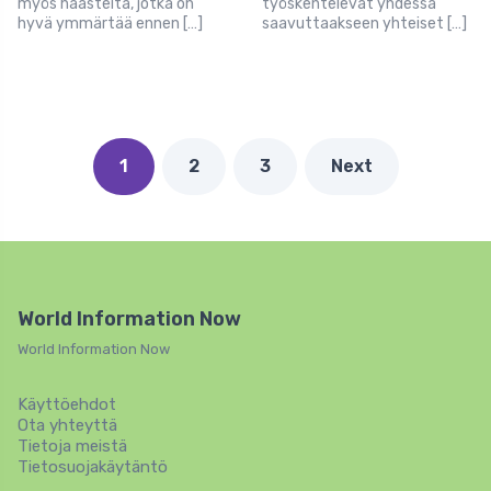
myös haasteita, jotka on
työskentelevät yhdessä
hyvä ymmärtää ennen […]
saavuttaakseen yhteiset […]
1
2
3
Next
World Information Now
World Information Now
Käyttöehdot
Ota yhteyttä
Tietoja meistä
Tietosuojakäytäntö