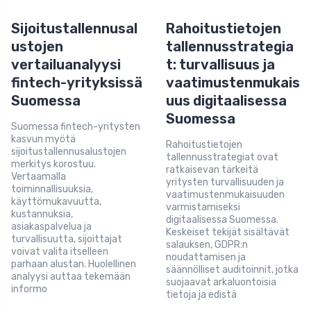
Sijoitustallennusal
Rahoitustietojen
ustojen
tallennusstrategia
vertailuanalyysi
t: turvallisuus ja
fintech-yrityksissä
vaatimustenmukais
Suomessa
uus digitaalisessa
Suomessa
Suomessa fintech-yritysten
kasvun myötä
Rahoitustietojen
sijoitustallennusalustojen
tallennusstrategiat ovat
merkitys korostuu.
ratkaisevan tärkeitä
Vertaamalla
yritysten turvallisuuden ja
toiminnallisuuksia,
vaatimustenmukaisuuden
käyttömukavuutta,
varmistamiseksi
kustannuksia,
digitaalisessa Suomessa.
asiakaspalvelua ja
Keskeiset tekijät sisältävät
turvallisuutta, sijoittajat
salauksen, GDPR:n
voivat valita itselleen
noudattamisen ja
parhaan alustan. Huolellinen
säännölliset auditoinnit, jotka
analyysi auttaa tekemään
suojaavat arkaluontoisia
informo
tietoja ja edistä