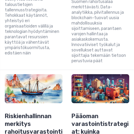
Suomen rahoitusalaa
taloustietojen
merkittävästi. Data-
tallennusstrategioita.
analytiikka, pilvitallennus ja
Tehokkaat käytännöt,
blockchain-tuovat uusia
yhteistyö eri
mahdollisuuksia
organisaatioiden välillä ja
sijoittamiseen, parantaen
teknologian hyödyntäminen
varojen hallintaa ja
parantavat resurssien
asiakaskokemusta.
käyttöä ja vähentävät
Innovatiiviset työkalut ja
ympäristökuormitusta,
sovellukset auttavat
edistäen näin
sijoittajia tekemään tietoon
perustuvia päät
Riskienhallinnan
Pääoman
merkitys
varastointistrategi
rahoitusvarastointi
at: kuinka