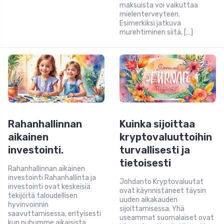
maksuista voi vaikuttaa
mielenterveyteen.
Esimerkiksi jatkuva
murehtiminen siitä, […]
Rahanhallinnan
Kuinka sijoittaa
aikainen
kryptovaluuttoihin
investointi.
turvallisesti ja
tietoisesti
Rahanhallinnan aikainen
investointi Rahanhallinta ja
Johdanto Kryptovaluutat
investointi ovat keskeisiä
ovat käynnistäneet täysin
tekijöitä taloudellisen
uuden aikakauden
hyvinvoinnin
sijoittamisessa. Yhä
saavuttamisessa, erityisesti
useammat suomalaiset ovat
kun puhumme aikaisista