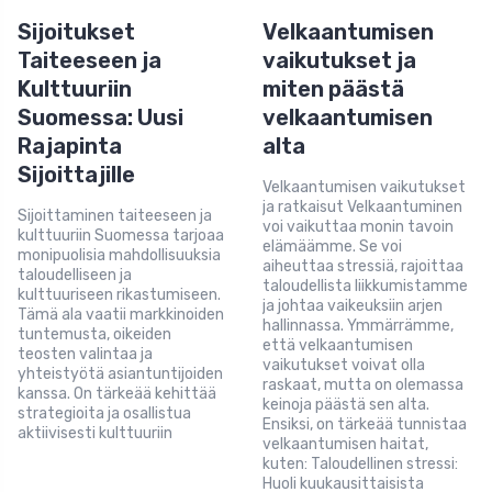
Sijoitukset
Velkaantumisen
Taiteeseen ja
vaikutukset ja
Kulttuuriin
miten päästä
Suomessa: Uusi
velkaantumisen
Rajapinta
alta
Sijoittajille
Velkaantumisen vaikutukset
ja ratkaisut Velkaantuminen
Sijoittaminen taiteeseen ja
voi vaikuttaa monin tavoin
kulttuuriin Suomessa tarjoaa
elämäämme. Se voi
monipuolisia mahdollisuuksia
aiheuttaa stressiä, rajoittaa
taloudelliseen ja
taloudellista liikkumistamme
kulttuuriseen rikastumiseen.
ja johtaa vaikeuksiin arjen
Tämä ala vaatii markkinoiden
hallinnassa. Ymmärrämme,
tuntemusta, oikeiden
että velkaantumisen
teosten valintaa ja
vaikutukset voivat olla
yhteistyötä asiantuntijoiden
raskaat, mutta on olemassa
kanssa. On tärkeää kehittää
keinoja päästä sen alta.
strategioita ja osallistua
Ensiksi, on tärkeää tunnistaa
aktiivisesti kulttuuriin
velkaantumisen haitat,
kuten: Taloudellinen stressi:
Huoli kuukausittaisista