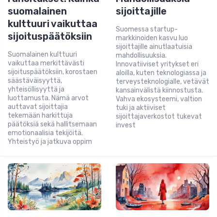
suomalainen
sijoittajille
kulttuuri vaikuttaa
Suomessa startup-
sijoituspäätöksiin
markkinoiden kasvu luo
sijoittajille ainutlaatuisia
Suomalainen kulttuuri
mahdollisuuksia.
vaikuttaa merkittävästi
Innovatiiviset yritykset eri
sijoituspäätöksiin, korostaen
aloilla, kuten teknologiassa ja
säästäväisyyttä,
terveysteknologialle, vetävät
yhteisöllisyyttä ja
kansainvälistä kiinnostusta.
luottamusta. Nämä arvot
Vahva ekosysteemi, valtion
auttavat sijoittajia
tuki ja aktiiviset
tekemään harkittuja
sijoittajaverkostot tukevat
päätöksiä sekä hallitsemaan
invest
emotionaalisia tekijöitä.
Yhteistyö ja jatkuva oppim