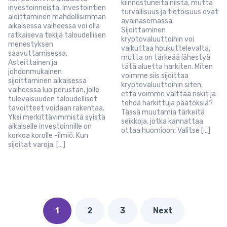
kiinnostuneita niistä, mutta
investoinneista. Investointien
turvallisuus ja tietoisuus ovat
aloittaminen mahdollisimman
avainasemassa.
aikaisessa vaiheessa voi olla
Sijoittaminen
ratkaiseva tekijä taloudellisen
kryptovaluuttoihin voi
menestyksen
vaikuttaa houkuttelevalta,
saavuttamisessa.
mutta on tärkeää lähestyä
Asteittainen ja
tätä aluetta harkiten. Miten
johdonmukainen
voimme siis sijoittaa
sijoittaminen aikaisessa
kryptovaluuttoihin siten,
vaiheessa luo perustan, jolle
että voimme välttää riskit ja
tulevaisuuden taloudelliset
tehdä harkittuja päätöksiä?
tavoitteet voidaan rakentaa.
Tässä muutamia tärkeitä
Yksi merkittävimmistä syistä
seikkoja, jotka kannattaa
aikaiselle investoinnille on
ottaa huomioon: Valitse […]
korkoa korolle -ilmiö. Kun
sijoitat varoja, […]
1
2
3
Next