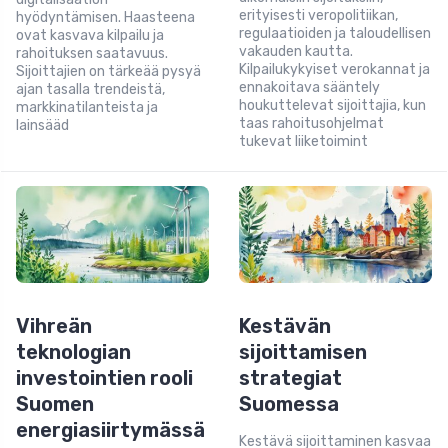
erityisesti veropolitiikan,
hyödyntämisen. Haasteena
regulaatioiden ja taloudellisen
ovat kasvava kilpailu ja
vakauden kautta.
rahoituksen saatavuus.
Kilpailukykyiset verokannat ja
Sijoittajien on tärkeää pysyä
ennakoitava sääntely
ajan tasalla trendeistä,
houkuttelevat sijoittajia, kun
markkinatilanteista ja
taas rahoitusohjelmat
lainsääd
tukevat liiketoimint
Vihreän
Kestävän
teknologian
sijoittamisen
investointien rooli
strategiat
Suomen
Suomessa
energiasiirtymässä
Kestävä sijoittaminen kasvaa