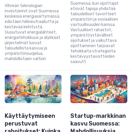
Suomessa, kun sijoittajat
Vihreän teknologian
etsivät tapoja yhdistää
investoinnit ovat Suomessa
taloudelliset tavoitteet
keskeisiä energiasiirtymässä,
ympäristön ja sosiaalisen
edistäen hiilineutraaliutta ja
vastuullisuuden kanssa.
kestävää kehitystä.
Vastuulliset rahastot,
Uusiutuvat energialähteet,
ympäristöystävälliset
energiatehokkuus ja älykkäät
sijoitukset ja vaikuttava
järjestelmät luovat
sijoittaminen tarjoavat
taloudellista kasvua ja
tehokkaita strategioita
ympäristönsuojelua,
kestävyystavoitteiden
mahdollistaen valtion
saavutt
Käyttäytymiseen
Startup-markkinan
perustuvat
kasvu Suomessa:
rahoitukset: Kuinka
Mahdollisuuksia