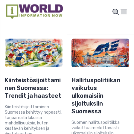
Kiinteistösijoittami
Hallituspolitiikan
nen Suomessa:
vaikutus
Trendit ja haasteet
ulkomaisiin
sijoituksiin
Kiinteistösijoittaminen
Suomessa
Suomessa kehittyy nopeasti,
tarjoamalla lukuisia
Suomen hallituspolitiikka
mahdollisuuksia, kuten
vaikuttaa merkittävästi
kestävän kehityksen ja
ulkomaisiin sijoituksiin,
digitalisaation