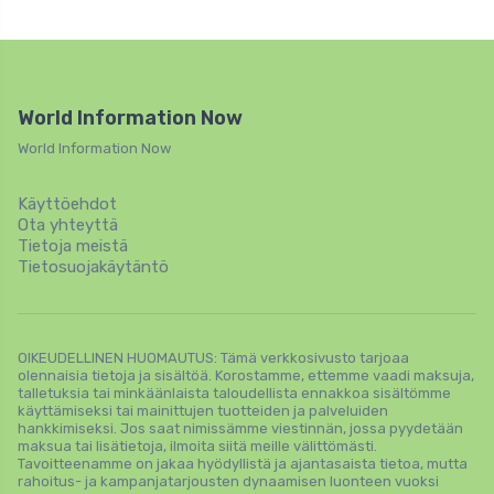
World Information Now
World Information Now
Käyttöehdot
Ota yhteyttä
Tietoja meistä
Tietosuojakäytäntö
OIKEUDELLINEN HUOMAUTUS: Tämä verkkosivusto tarjoaa
olennaisia ​​tietoja ja sisältöä. Korostamme, ettemme vaadi maksuja,
talletuksia tai minkäänlaista taloudellista ennakkoa sisältömme
käyttämiseksi tai mainittujen tuotteiden ja palveluiden
hankkimiseksi. Jos saat nimissämme viestinnän, jossa pyydetään
maksua tai lisätietoja, ilmoita siitä meille välittömästi.
Tavoitteenamme on jakaa hyödyllistä ja ajantasaista tietoa, mutta
rahoitus- ja kampanjatarjousten dynaamisen luonteen vuoksi