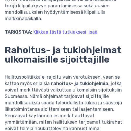
tekijä kilpailukyvyn parantamisessa sekä uusien
mahdollisuuksien hyödyntämisessä kilpaillulla
markkinapaikalla.
TARKISTAA:
Klikkaa tästä tutkiaksesi lisää
Rahoitus- ja tukiohjelmat
ulkomaisille sijoittajille
Hallituspolitiikka ei rajoitu vain verotukseen, vaan se
kattaa myös erilaisia
rahoitus- ja tukiohjelmia
, jotka
voivat merkittävästi vaikuttaa ulkomaisiin sijoituksiin
Suomessa. Nämä ohjelmat tarjoavat sijoittajille
mahdollisuuksia saada taloudellista tukea ja säästöjä
liiketoimintansa aloittamiseen tai laajentamiseen.
Seuraavat käytännön esimerkit auttavat
ymmärtämään, miten hallituksen tarjoamat tukirahat
voivat toimia houkuttelevina kannustimina: