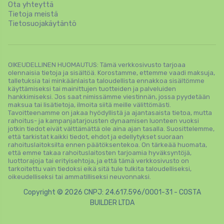
Ota yhteyttä
Tietoja meistä
Tietosuojakäytäntö
OIKEUDELLINEN HUOMAUTUS: Tämä verkkosivusto tarjoaa
olennaisia ​​tietoja ja sisältöä. Korostamme, ettemme vaadi maksuja,
talletuksia tai minkäänlaista taloudellista ennakkoa sisältömme
käyttämiseksi tai mainittujen tuotteiden ja palveluiden
hankkimiseksi. Jos saat nimissämme viestinnän, jossa pyydetään
maksua tai lisätietoja, ilmoita siitä meille välittömästi.
Tavoitteenamme on jakaa hyödyllistä ja ajantasaista tietoa, mutta
rahoitus- ja kampanjatarjousten dynaamisen luonteen vuoksi
jotkin tiedot eivät välttämättä ole aina ajan tasalla. Suosittelemme,
että tarkistat kaikki tiedot, ehdot ja edellytykset suoraan
rahoituslaitoksilta ennen päätöksentekoa. On tärkeää huomata,
että emme takaa rahoituslaitosten tarjoamia hyväksyntöjä,
luottorajoja tai erityisehtoja, ja että tämä verkkosivusto on
tarkoitettu vain tiedoksi eikä sitä tule tulkita taloudelliseksi,
oikeudelliseksi tai ammatilliseksi neuvonnaksi.
Copyright © 2026 CNPJ: 24.617.596/0001-31 - COSTA
BUILDER LTDA