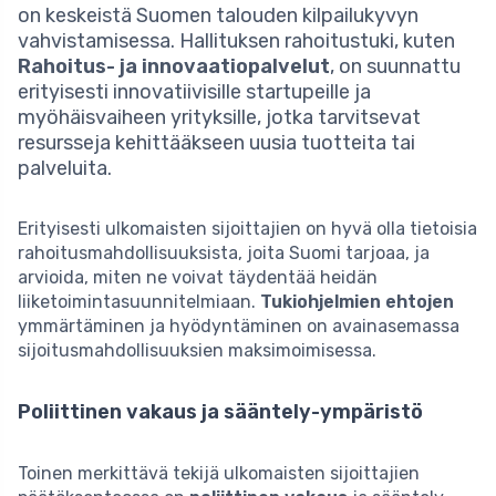
on keskeistä Suomen talouden kilpailukyvyn
vahvistamisessa. Hallituksen rahoitustuki, kuten
Rahoitus- ja innovaatiopalvelut
, on suunnattu
erityisesti innovatiivisille startupeille ja
myöhäisvaiheen yrityksille, jotka tarvitsevat
resursseja kehittääkseen uusia tuotteita tai
palveluita.
Erityisesti ulkomaisten sijoittajien on hyvä olla tietoisia
rahoitusmahdollisuuksista, joita Suomi tarjoaa, ja
arvioida, miten ne voivat täydentää heidän
liiketoimintasuunnitelmiaan.
Tukiohjelmien ehtojen
ymmärtäminen ja hyödyntäminen on avainasemassa
sijoitusmahdollisuuksien maksimoimisessa.
Poliittinen vakaus ja sääntely-ympäristö
Toinen merkittävä tekijä ulkomaisten sijoittajien