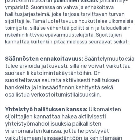
päätöksenteossa on
poliittinen vakaus
ja sääntely-
ympäristö. Suomessa on vahva ja ennakoitava
hallitusjärjestelmä, joka tarjoaa tarvittavan turvan
sijoittajille. Tämä luotettavuus houkuttelee ulkomaisia
toimijoita, sillä se vähentää poliittisiin ja taloudellisiin
riskeihin liittyviä epävarmuustekijöitä. Sijoittajien
kannattaa kuitenkin pitää mielessä seuraavat seikat:
Säännösten ennakoitavuus:
Sääntelymuutoksia
tulee arvioida jatkuvasti, sillä ne voivat vaikuttaa
suoraan liiketoimintakäytäntöihin. On
suositeltavaa seurata aktiivisesti hallituksen
hankkeita ja lainsäädännön kehitystä sekä
osallistua verkostoitumistilaisuuksiin.
Yhteistyö hallituksen kanssa:
Ulkomaisten
sijoittajien kannattaa hakea aktiivisesti
yhteistyömahdollisuuksia paikallisten
viranomaisten kanssa, jotta he pystyvät
vaikuttamaan lainsäädäntöön ja kehittämään