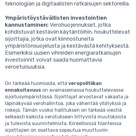
teknologian ja digitaalisten ratkaisujen sektoreilla.
Ympäristöystävällisten investointien
kannustaminen:
Verohuojennukset, jotka
kohdistuvat kestäviin käytäntöihin, houkuttelevat
sijoittajia, jotka ovat kiinnostuneita
ympäristönsuojelusta ja kestävästä kehityksestä.
Esimerkiksi uusien vihreiden energiaratkaisujen
investoinnit voivat saada huomattavia
veroetuisuuksia.
On tärkeää huomioida, että
veropolitiikan
ennakoitavuus
on avainasemassa houkuttelevassa
sijoitusympäristössä. Sijoittajat arvostavat vakaata ja
läpinäkyvää verohallintoa, joka vähentää yllätyksiä ja
riskejä. Tämän vuoksi hallituksen on tärkeää viestiä
selkeästi kaikista verotukseen liittyvistä muutoksista
ja tulevista suunnitelmista. Kiireellisissä tilanteissa
sijoittajien on osattava sopeutua muuttuviin