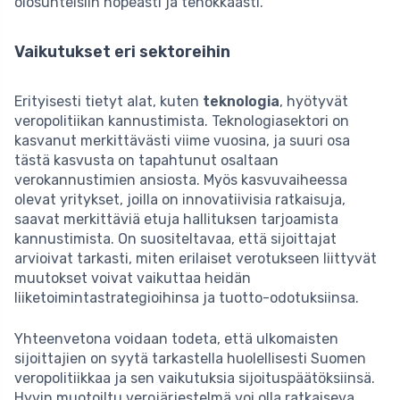
olosuhteisiin nopeasti ja tehokkaasti.
Vaikutukset eri sektoreihin
Erityisesti tietyt alat, kuten
teknologia
, hyötyvät
veropolitiikan kannustimista. Teknologiasektori on
kasvanut merkittävästi viime vuosina, ja suuri osa
tästä kasvusta on tapahtunut osaltaan
verokannustimien ansiosta. Myös kasvuvaiheessa
olevat yritykset, joilla on innovatiivisia ratkaisuja,
saavat merkittäviä etuja hallituksen tarjoamista
kannustimista. On suositeltavaa, että sijoittajat
arvioivat tarkasti, miten erilaiset verotukseen liittyvät
muutokset voivat vaikuttaa heidän
liiketoimintastrategioihinsa ja tuotto-odotuksiinsa.
Yhteenvetona voidaan todeta, että ulkomaisten
sijoittajien on syytä tarkastella huolellisesti Suomen
veropolitiikkaa ja sen vaikutuksia sijoituspäätöksiinsä.
Hyvin muotoiltu verojärjestelmä voi olla ratkaiseva