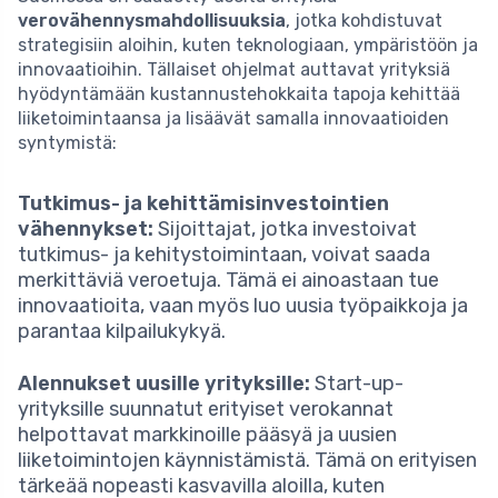
verovähennysmahdollisuuksia
, jotka kohdistuvat
strategisiin aloihin, kuten teknologiaan, ympäristöön ja
innovaatioihin. Tällaiset ohjelmat auttavat yrityksiä
hyödyntämään kustannustehokkaita tapoja kehittää
liiketoimintaansa ja lisäävät samalla innovaatioiden
syntymistä:
Tutkimus- ja kehittämisinvestointien
vähennykset:
Sijoittajat, jotka investoivat
tutkimus- ja kehitystoimintaan, voivat saada
merkittäviä veroetuja. Tämä ei ainoastaan tue
innovaatioita, vaan myös luo uusia työpaikkoja ja
parantaa kilpailukykyä.
Alennukset uusille yrityksille:
Start-up-
yrityksille suunnatut erityiset verokannat
helpottavat markkinoille pääsyä ja uusien
liiketoimintojen käynnistämistä. Tämä on erityisen
tärkeää nopeasti kasvavilla aloilla, kuten