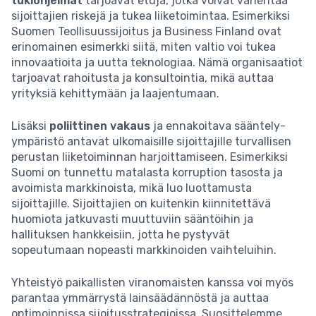
tukiohjelmat
tarjoavat etuja, jotka voivat vähentää
sijoittajien riskejä ja tukea liiketoimintaa. Esimerkiksi
Suomen Teollisuussijoitus ja Business Finland ovat
erinomainen esimerkki siitä, miten valtio voi tukea
innovaatioita ja uutta teknologiaa. Nämä organisaatiot
tarjoavat rahoitusta ja konsultointia, mikä auttaa
yrityksiä kehittymään ja laajentumaan.
Lisäksi
poliittinen vakaus
ja ennakoitava sääntely-
ympäristö antavat ulkomaisille sijoittajille turvallisen
perustan liiketoiminnan harjoittamiseen. Esimerkiksi
Suomi on tunnettu matalasta korruption tasosta ja
avoimista markkinoista, mikä luo luottamusta
sijoittajille. Sijoittajien on kuitenkin kiinnitettävä
huomiota jatkuvasti muuttuviin sääntöihin ja
hallituksen hankkeisiin, jotta he pystyvät
sopeutumaan nopeasti markkinoiden vaihteluihin.
Yhteistyö paikallisten viranomaisten kanssa voi myös
parantaa ymmärrystä lainsäädännöstä ja auttaa
optimoinnissa sijoitusstrategioissa. Suosittelemme,