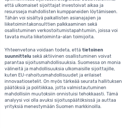
että ulkomaiset sijoittajat investoivat aikaa ja
resursseja mahdollisten kumppaneiden löytämiseen.
Tähän voi sisältyä paikallisten asianajajien ja
liiketoimintakonsulttien palkkaaminen sekä
osallistuminen verkostoitumistapahtumiin, joissa voi
tavata muita liiketoiminta-alan toimijoita.
Yhteenvetona voidaan todeta, että
tietoinen
suunnittelu
sekä aktiivinen osallistuminen voivat
parantaa sijoitusmahdollisuuksia. Suomessa on monia
välineitä ja mahdollisuuksia ulkomaisille sijoittajille,
kuten EU-rahoitusmahdollisuudet ja erilaiset
innovaatiosetelit. On myös tärkeää seurata hallituksen
päätöksiä ja politiikkaa, jotta valmistautuminen
mahdollisiin muutoksiin onnistuisi tehokkaasti. Tämä
analyysi voi olla avuksi sijoituspäätöksissä ja auttaa
yrityksiä menestymään Suomen markkinoilla.