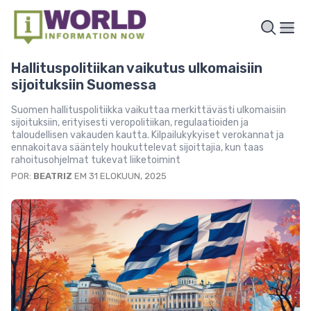
Hallituspolitiikan vaikutus ulkomaisiin
sijoituksiin Suomessa
Suomen hallituspolitiikka vaikuttaa merkittävästi ulkomaisiin
sijoituksiin, erityisesti veropolitiikan, regulaatioiden ja
taloudellisen vakauden kautta. Kilpailukykyiset verokannat ja
ennakoitava sääntely houkuttelevat sijoittajia, kun taas
rahoitusohjelmat tukevat liiketoimint
POR:
BEATRIZ
EM 31 ELOKUUN, 2025