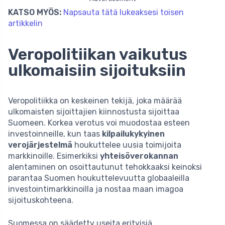
KATSO MYÖS:
Napsauta tätä lukeaksesi toisen
artikkelin
Veropolitiikan vaikutus
ulkomaisiin sijoituksiin
Veropolitiikka on keskeinen tekijä, joka määrää
ulkomaisten sijoittajien kiinnostusta sijoittaa
Suomeen. Korkea verotus voi muodostaa esteen
investoinneille, kun taas
kilpailukykyinen
verojärjestelmä
houkuttelee uusia toimijoita
markkinoille. Esimerkiksi
yhteisöverokannan
alentaminen on osoittautunut tehokkaaksi keinoksi
parantaa Suomen houkuttelevuutta globaaleilla
investointimarkkinoilla ja nostaa maan imagoa
sijoituskohteena.
Suomessa on säädetty useita erityisiä