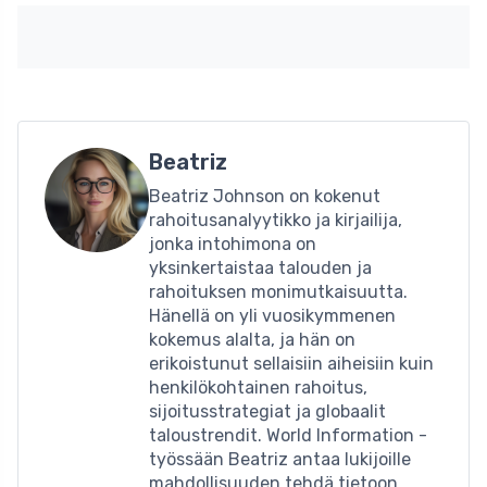
Beatriz
Beatriz Johnson on kokenut
rahoitusanalyytikko ja kirjailija,
jonka intohimona on
yksinkertaistaa talouden ja
rahoituksen monimutkaisuutta.
Hänellä on yli vuosikymmenen
kokemus alalta, ja hän on
erikoistunut sellaisiin aiheisiin kuin
henkilökohtainen rahoitus,
sijoitusstrategiat ja globaalit
taloustrendit. World Information -
työssään Beatriz antaa lukijoille
mahdollisuuden tehdä tietoon