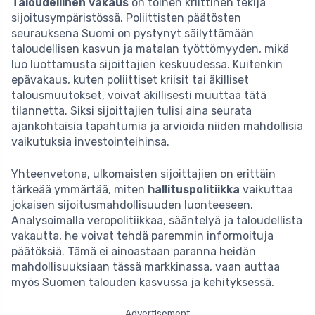
Taloudellinen vakaus
on toinen kriittinen tekijä
sijoitusympäristössä. Poliittisten päätösten
seurauksena Suomi on pystynyt säilyttämään
taloudellisen kasvun ja matalan työttömyyden, mikä
luo luottamusta sijoittajien keskuudessa. Kuitenkin
epävakaus, kuten poliittiset kriisit tai äkilliset
talousmuutokset, voivat äkillisesti muuttaa tätä
tilannetta. Siksi sijoittajien tulisi aina seurata
ajankohtaisia tapahtumia ja arvioida niiden mahdollisia
vaikutuksia investointeihinsa.
Yhteenvetona, ulkomaisten sijoittajien on erittäin
tärkeää ymmärtää, miten
hallituspolitiikka
vaikuttaa
jokaisen sijoitusmahdollisuuden luonteeseen.
Analysoimalla veropolitiikkaa, sääntelyä ja taloudellista
vakautta, he voivat tehdä paremmin informoituja
päätöksiä. Tämä ei ainoastaan paranna heidän
mahdollisuuksiaan tässä markkinassa, vaan auttaa
myös Suomen talouden kasvussa ja kehityksessä.
Advertisement