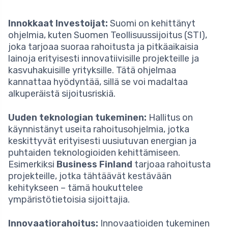
Innokkaat Investoijat:
Suomi on kehittänyt
ohjelmia, kuten Suomen Teollisuussijoitus (STI),
joka tarjoaa suoraa rahoitusta ja pitkäaikaisia
lainoja erityisesti innovatiivisille projekteille ja
kasvuhakuisille yrityksille. Tätä ohjelmaa
kannattaa hyödyntää, sillä se voi madaltaa
alkuperäistä sijoitusriskiä.
Uuden teknologian tukeminen:
Hallitus on
käynnistänyt useita rahoitusohjelmia, jotka
keskittyvät erityisesti uusiutuvan energian ja
puhtaiden teknologioiden kehittämiseen.
Esimerkiksi
Business Finland
tarjoaa rahoitusta
projekteille, jotka tähtäävät kestävään
kehitykseen – tämä houkuttelee
ympäristötietoisia sijoittajia.
Innovaatiorahoitus:
Innovaatioiden tukeminen