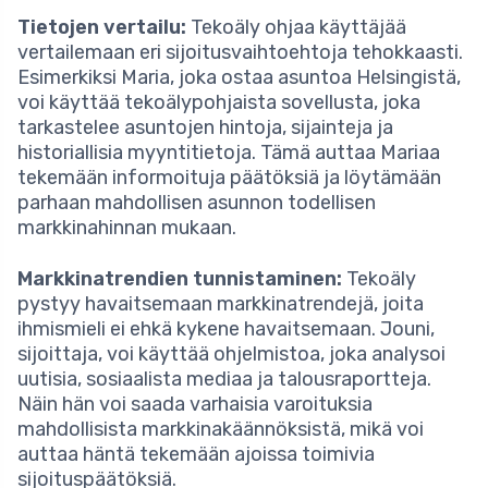
Tietojen vertailu:
Tekoäly ohjaa käyttäjää
vertailemaan eri sijoitusvaihtoehtoja tehokkaasti.
Esimerkiksi Maria, joka ostaa asuntoa Helsingistä,
voi käyttää tekoälypohjaista sovellusta, joka
tarkastelee asuntojen hintoja, sijainteja ja
historiallisia myyntitietoja. Tämä auttaa Mariaa
tekemään informoituja päätöksiä ja löytämään
parhaan mahdollisen asunnon todellisen
markkinahinnan mukaan.
Markkinatrendien tunnistaminen:
Tekoäly
pystyy havaitsemaan markkinatrendejä, joita
ihmismieli ei ehkä kykene havaitsemaan. Jouni,
sijoittaja, voi käyttää ohjelmistoa, joka analysoi
uutisia, sosiaalista mediaa ja talousraportteja.
Näin hän voi saada varhaisia varoituksia
mahdollisista markkinakäännöksistä, mikä voi
auttaa häntä tekemään ajoissa toimivia
sijoituspäätöksiä.