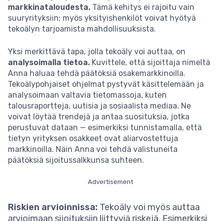
markkinataloudesta.
Tämä kehitys ei rajoitu vain
suuryrityksiin; myös yksityishenkilöt voivat hyötyä
tekoälyn tarjoamista mahdollisuuksista.
Yksi merkittävä tapa, jolla tekoäly voi auttaa, on
analysoimalla tietoa.
Kuvittele, että sijoittaja nimeltä
Anna haluaa tehdä päätöksiä osakemarkkinoilla.
Tekoälypohjaiset ohjelmat pystyvät käsittelemään ja
analysoimaan valtavia tietomassoja, kuten
talousraportteja, uutisia ja sosiaalista mediaa. Ne
voivat löytää trendejä ja antaa suosituksia, jotka
perustuvat dataan — esimerkiksi tunnistamalla, että
tietyn yrityksen osakkeet ovat aliarvostettuja
markkinoilla. Näin Anna voi tehdä valistuneita
päätöksiä sijoitussalkkunsa suhteen.
Advertisement
Riskien arvioinnissa:
Tekoäly voi myös auttaa
arvioimaan sijoituksiin liittyviä riskejä. Esimerkiksi