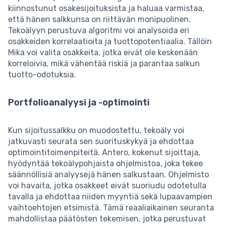
kiinnostunut osakesijoituksista ja haluaa varmistaa,
että hänen salkkunsa on riittävän monipuolinen.
Tekoälyyn perustuva algoritmi voi analysoida eri
osakkeiden korrelaatioita ja tuottopotentiaalia. Tällöin
Mika voi valita osakkeita, jotka eivät ole keskenään
korreloivia, mikä vähentää riskiä ja parantaa salkun
tuotto-odotuksia.
Portfolioanalyysi ja -optimointi
Kun sijoitussalkku on muodostettu, tekoäly voi
jatkuvasti seurata sen suorituskykyä ja ehdottaa
optimointitoimenpiteitä. Antero, kokenut sijoittaja,
hyödyntää tekoälypohjaista ohjelmistoa, joka tekee
säännöllisiä analyysejä hänen salkustaan. Ohjelmisto
voi havaita, jotka osakkeet eivät suoriudu odotetulla
tavalla ja ehdottaa niiden myyntiä sekä lupaavampien
vaihtoehtojen etsimistä. Tämä reaaliaikainen seuranta
mahdollistaa päätösten tekemisen, jotka perustuvat