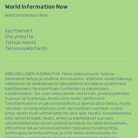
World Information Now
World Information Now
Käyttöehdot
Ota yhteyttä
Tietoja meistä
Tietosuojakäytäntö
OIKEUDELLINEN HUOMAUTUS: Tämä verkkosivusto tarjoaa
olennaisia ​​tietoja ja sisältöä. Korostamme, ettemme vaadi maksuja,
talletuksia tai minkäänlaista taloudellista ennakkoa sisältömme
käyttämiseksi tai mainittujen tuotteiden ja palveluiden
hankkimiseksi. Jos saat nimissämme viestinnän, jossa pyydetään
maksua tai lisätietoja, ilmoita siitä meille välittömästi.
Tavoitteenamme on jakaa hyödyllistä ja ajantasaista tietoa, mutta
rahoitus- ja kampanjatarjousten dynaamisen luonteen vuoksi
jotkin tiedot eivät välttämättä ole aina ajan tasalla. Suosittelemme,
että tarkistat kaikki tiedot, ehdot ja edellytykset suoraan
rahoituslaitoksilta ennen päätöksentekoa. On tärkeää huomata,
että emme takaa rahoituslaitosten tarjoamia hyväksyntöjä,
luottorajoja tai erityisehtoja, ja että tämä verkkosivusto on
tarkoitettu vain tiedoksi eikä sitä tule tulkita taloudelliseksi,