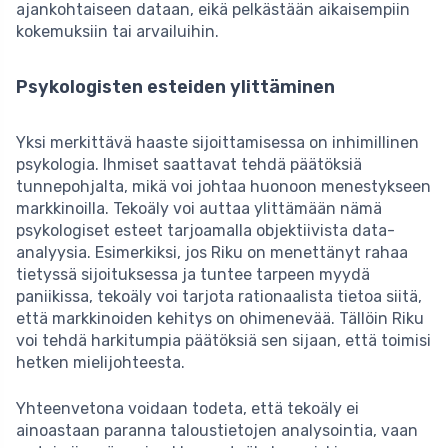
ajankohtaiseen dataan, eikä pelkästään aikaisempiin
kokemuksiin tai arvailuihin.
Psykologisten esteiden ylittäminen
Yksi merkittävä haaste sijoittamisessa on inhimillinen
psykologia. Ihmiset saattavat tehdä päätöksiä
tunnepohjalta, mikä voi johtaa huonoon menestykseen
markkinoilla. Tekoäly voi auttaa ylittämään nämä
psykologiset esteet tarjoamalla objektiivista data-
analyysia. Esimerkiksi, jos Riku on menettänyt rahaa
tietyssä sijoituksessa ja tuntee tarpeen myydä
paniikissa, tekoäly voi tarjota rationaalista tietoa siitä,
että markkinoiden kehitys on ohimenevää. Tällöin Riku
voi tehdä harkitumpia päätöksiä sen sijaan, että toimisi
hetken mielijohteesta.
Yhteenvetona voidaan todeta, että tekoäly ei
ainoastaan paranna taloustietojen analysointia, vaan