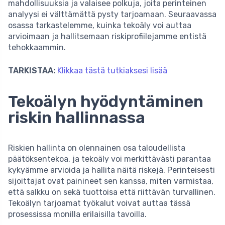
mahdollisuuksia ja valaisee polkuja, joita perinteinen
analyysi ei välttämättä pysty tarjoamaan. Seuraavassa
osassa tarkastelemme, kuinka tekoäly voi auttaa
arvioimaan ja hallitsemaan riskiprofiilejamme entistä
tehokkaammin.
TARKISTAA:
Klikkaa tästä tutkiaksesi lisää
Tekoälyn hyödyntäminen
riskin hallinnassa
Riskien hallinta on olennainen osa taloudellista
päätöksentekoa, ja tekoäly voi merkittävästi parantaa
kykyämme arvioida ja hallita näitä riskejä. Perinteisesti
sijoittajat ovat painineet sen kanssa, miten varmistaa,
että salkku on sekä tuottoisa että riittävän turvallinen.
Tekoälyn tarjoamat työkalut voivat auttaa tässä
prosessissa monilla erilaisilla tavoilla.