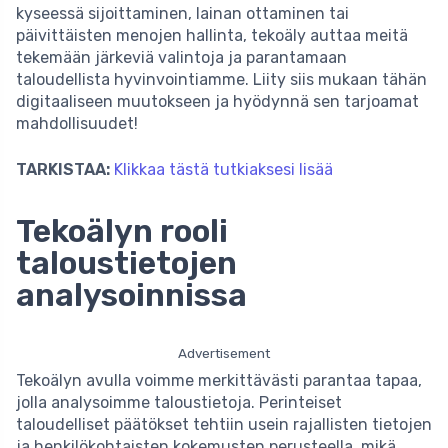
kyseessä sijoittaminen, lainan ottaminen tai
päivittäisten menojen hallinta, tekoäly auttaa meitä
tekemään järkeviä valintoja ja parantamaan
taloudellista hyvinvointiamme. Liity siis mukaan tähän
digitaaliseen muutokseen ja hyödynnä sen tarjoamat
mahdollisuudet!
TARKISTAA:
Klikkaa tästä tutkiaksesi lisää
Tekoälyn rooli
taloustietojen
analysoinnissa
Advertisement
Tekoälyn avulla voimme merkittävästi parantaa tapaa,
jolla analysoimme taloustietoja. Perinteiset
taloudelliset päätökset tehtiin usein rajallisten tietojen
ja henkilökohtaisten kokemusten perusteella, mikä