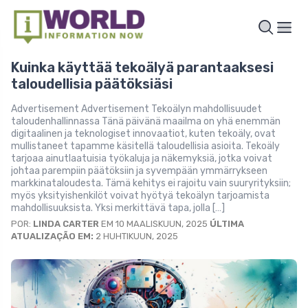
Kuinka käyttää tekoälyä parantaaksesi
taloudellisia päätöksiäsi
Advertisement Advertisement Tekoälyn mahdollisuudet
taloudenhallinnassa Tänä päivänä maailma on yhä enemmän
digitaalinen ja teknologiset innovaatiot, kuten tekoäly, ovat
mullistaneet tapamme käsitellä taloudellisia asioita. Tekoäly
tarjoaa ainutlaatuisia työkaluja ja näkemyksiä, jotka voivat
johtaa parempiin päätöksiin ja syvempään ymmärrykseen
markkinataloudesta. Tämä kehitys ei rajoitu vain suuryrityksiin;
myös yksityishenkilöt voivat hyötyä tekoälyn tarjoamista
mahdollisuuksista. Yksi merkittävä tapa, jolla […]
POR:
LINDA CARTER
EM 10 MAALISKUUN, 2025
ÚLTIMA
ATUALIZAÇÃO EM:
2 HUHTIKUUN, 2025