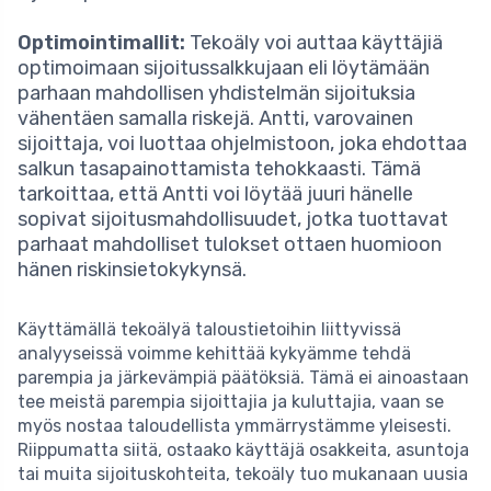
Optimointimallit:
Tekoäly voi auttaa käyttäjiä
optimoimaan sijoitussalkkujaan eli löytämään
parhaan mahdollisen yhdistelmän sijoituksia
vähentäen samalla riskejä. Antti, varovainen
sijoittaja, voi luottaa ohjelmistoon, joka ehdottaa
salkun tasapainottamista tehokkaasti. Tämä
tarkoittaa, että Antti voi löytää juuri hänelle
sopivat sijoitusmahdollisuudet, jotka tuottavat
parhaat mahdolliset tulokset ottaen huomioon
hänen riskinsietokykynsä.
Käyttämällä tekoälyä taloustietoihin liittyvissä
analyyseissä voimme kehittää kykyämme tehdä
parempia ja järkevämpiä päätöksiä. Tämä ei ainoastaan
tee meistä parempia sijoittajia ja kuluttajia, vaan se
myös nostaa taloudellista ymmärrystämme yleisesti.
Riippumatta siitä, ostaako käyttäjä osakkeita, asuntoja
tai muita sijoituskohteita, tekoäly tuo mukanaan uusia