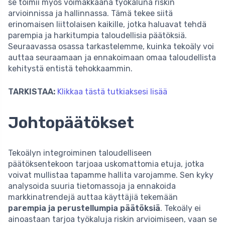
se toimii myös voimakkaana työkaluna riskin
arvioinnissa ja hallinnassa. Tämä tekee siitä
erinomaisen liittolaisen kaikille, jotka haluavat tehdä
parempia ja harkitumpia taloudellisia päätöksiä.
Seuraavassa osassa tarkastelemme, kuinka tekoäly voi
auttaa seuraamaan ja ennakoimaan omaa taloudellista
kehitystä entistä tehokkaammin.
TARKISTAA:
Klikkaa tästä tutkiaksesi lisää
Johtopäätökset
Tekoälyn integroiminen taloudelliseen
päätöksentekoon tarjoaa uskomattomia etuja, jotka
voivat mullistaa tapamme hallita varojamme. Sen kyky
analysoida suuria tietomassoja ja ennakoida
markkinatrendejä auttaa käyttäjiä tekemään
parempia ja perustellumpia päätöksiä
. Tekoäly ei
ainoastaan tarjoa työkaluja riskin arvioimiseen, vaan se