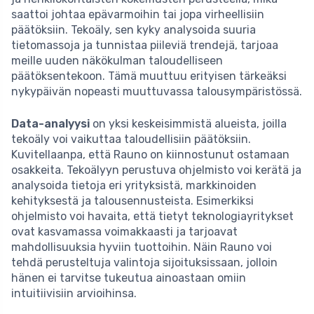
saattoi johtaa epävarmoihin tai jopa virheellisiin
päätöksiin. Tekoäly, sen kyky analysoida suuria
tietomassoja ja tunnistaa piileviä trendejä, tarjoaa
meille uuden näkökulman taloudelliseen
päätöksentekoon. Tämä muuttuu erityisen tärkeäksi
nykypäivän nopeasti muuttuvassa talousympäristössä.
Data-analyysi
on yksi keskeisimmistä alueista, joilla
tekoäly voi vaikuttaa taloudellisiin päätöksiin.
Kuvitellaanpa, että Rauno on kiinnostunut ostamaan
osakkeita. Tekoälyyn perustuva ohjelmisto voi kerätä ja
analysoida tietoja eri yrityksistä, markkinoiden
kehityksestä ja talousennusteista. Esimerkiksi
ohjelmisto voi havaita, että tietyt teknologiayritykset
ovat kasvamassa voimakkaasti ja tarjoavat
mahdollisuuksia hyviin tuottoihin. Näin Rauno voi
tehdä perusteltuja valintoja sijoituksissaan, jolloin
hänen ei tarvitse tukeutua ainoastaan omiin
intuitiivisiin arvioihinsa.