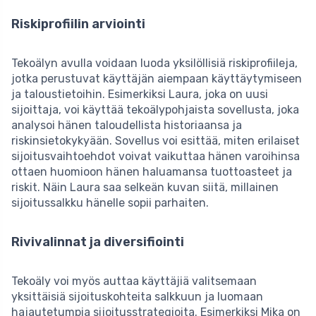
Riskiprofiilin arviointi
Tekoälyn avulla voidaan luoda yksilöllisiä riskiprofiileja,
jotka perustuvat käyttäjän aiempaan käyttäytymiseen
ja taloustietoihin. Esimerkiksi Laura, joka on uusi
sijoittaja, voi käyttää tekoälypohjaista sovellusta, joka
analysoi hänen taloudellista historiaansa ja
riskinsietokykyään. Sovellus voi esittää, miten erilaiset
sijoitusvaihtoehdot voivat vaikuttaa hänen varoihinsa
ottaen huomioon hänen haluamansa tuottoasteet ja
riskit. Näin Laura saa selkeän kuvan siitä, millainen
sijoitussalkku hänelle sopii parhaiten.
Rivivalinnat ja diversifiointi
Tekoäly voi myös auttaa käyttäjiä valitsemaan
yksittäisiä sijoituskohteita salkkuun ja luomaan
hajautetumpia sijoitusstrategioita. Esimerkiksi Mika on