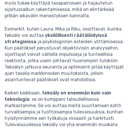
myös tukee käyttäjiä tasapainoisen ja hajautetun
sijoitussalkun rakentamisessa, mikä on elintärkeää
pitkän aikavälin menestyksen kannalta.
Esimerkit, kuten Laura, Mika ja Riku, osoittavat, kuinka
tekoäly voi auttaa
yksilöllisesti räätälöidyissä
strategioissa
ja psykologisten esteiden ylittämisessä.
Kun päätökset perustuvat objektiivisiin analyyseihin,
sijoittajat voivat vältellä impulsseja ja tunteellisia
reaktioita, jotka usein johtavat huonompiin tuloksiin.
Tekoälyn jatkuva seuranta ja optimointi pitää käyttäjät
ajan tasalla markkinoiden muutoksista, jolloin
asiantuntevat päätökset ovat mahdollisia.
Kaiken kaikkiaan,
tekoäly on enemmän kuin vain
teknologia
; se on kumppani taloudellisessa
matkastamme. Se voi auttaa meitä suuntamaan kohti
turvallisempia ja tuottoisampia tulevaisuuksia, kunhan
hyödynnämme sen työkaluja viisaasti ja harkitusti.
Tulevaisuudessa tekoäly voi yhä enemmän muokata