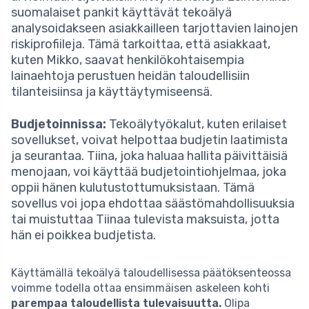
suomalaiset pankit käyttävät tekoälyä
analysoidakseen asiakkailleen tarjottavien lainojen
riskiprofiileja. Tämä tarkoittaa, että asiakkaat,
kuten Mikko, saavat henkilökohtaisempia
lainaehtoja perustuen heidän taloudellisiin
tilanteisiinsa ja käyttäytymiseensä.
Budjetoinnissa:
Tekoälytyökalut, kuten erilaiset
sovellukset, voivat helpottaa budjetin laatimista
ja seurantaa. Tiina, joka haluaa hallita päivittäisiä
menojaan, voi käyttää budjetointiohjelmaa, joka
oppii hänen kulutustottumuksistaan. Tämä
sovellus voi jopa ehdottaa säästömahdollisuuksia
tai muistuttaa Tiinaa tulevista maksuista, jotta
hän ei poikkea budjetista.
Käyttämällä tekoälyä taloudellisessa päätöksenteossa
voimme todella ottaa ensimmäisen askeleen kohti
parempaa taloudellista tulevaisuutta.
Olipa