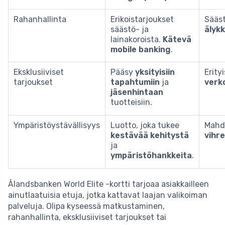
Rahanhallinta
Erikoistarjoukset
Sääst
säästö- ja
älykk
lainakoroista.
Kätevä
mobile banking
.
Eksklusiiviset
Pääsy
yksityisiin
Erity
tarjoukset
tapahtumiin
ja
verk
jäsenhintaan
tuotteisiin.
Ympäristöystävällisyys
Luotto, joka tukee
Mahdo
kestävää kehitystä
vihre
ja
ympäristöhankkeita
.
Ålandsbanken World Elite -kortti tarjoaa asiakkailleen
ainutlaatuisia etuja, jotka kattavat laajan valikoiman
palveluja. Olipa kyseessä matkustaminen,
rahanhallinta, eksklusiiviset tarjoukset tai