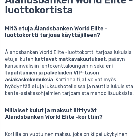
luottokortista
Mitä etuja Ålandsbanken World Elite -
luottokortti tarjoaa käyttäjilleen?
Ålandsbanken World Elite -luottokortti tarjoaa lukuisia
etuja, kuten
kattavat matkavakuutukset
, pääsyn
kansainvälisiin lentokenttäloungeihin sekä
eri
tapahtumien ja palveluiden VIP-tason
asiakaskokemuksia
. Kortinhaltijat voivat myös
hyödyntää etuja luksushotelleissa ja nauttia lukuisista
kanta-asiakasohjelmien tarjoamista mahdollisuuksista.
Millaiset kulut ja maksut liittyvät
Ålandsbanken World Elite -korttiin?
Kortilla on vuotuinen maksu, joka on kilpailukykyinen