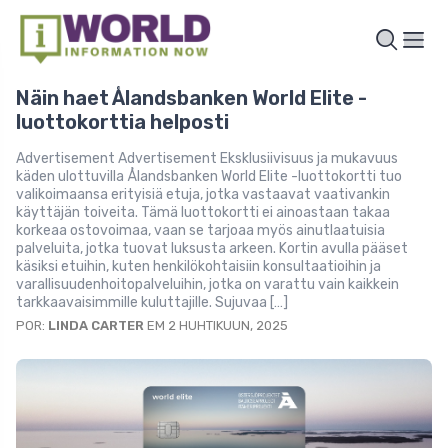
Näin haet Ålandsbanken World Elite -
luottokorttia helposti
Advertisement Advertisement Eksklusiivisuus ja mukavuus
käden ulottuvilla Ålandsbanken World Elite -luottokortti tuo
valikoimaansa erityisiä etuja, jotka vastaavat vaativankin
käyttäjän toiveita. Tämä luottokortti ei ainoastaan takaa
korkeaa ostovoimaa, vaan se tarjoaa myös ainutlaatuisia
palveluita, jotka tuovat luksusta arkeen. Kortin avulla pääset
käsiksi etuihin, kuten henkilökohtaisiin konsultaatioihin ja
varallisuudenhoitopalveluihin, jotka on varattu vain kaikkein
tarkkaavaisimmille kuluttajille. Sujuvaa […]
POR:
LINDA CARTER
EM 2 HUHTIKUUN, 2025