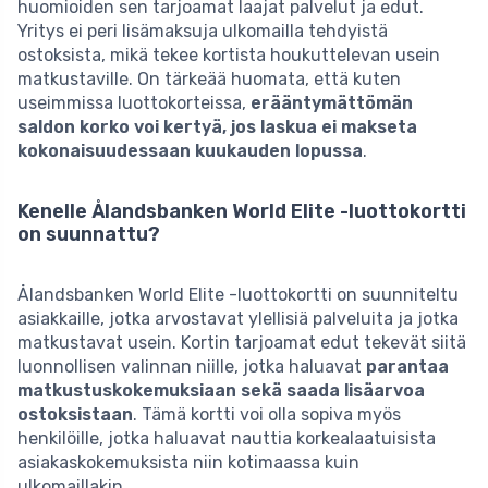
huomioiden sen tarjoamat laajat palvelut ja edut.
Yritys ei peri lisämaksuja ulkomailla tehdyistä
ostoksista, mikä tekee kortista houkuttelevan usein
matkustaville. On tärkeää huomata, että kuten
useimmissa luottokorteissa,
erääntymättömän
saldon korko voi kertyä, jos laskua ei makseta
kokonaisuudessaan kuukauden lopussa
.
Kenelle Ålandsbanken World Elite -luottokortti
on suunnattu?
Ålandsbanken World Elite -luottokortti on suunniteltu
asiakkaille, jotka arvostavat ylellisiä palveluita ja jotka
matkustavat usein. Kortin tarjoamat edut tekevät siitä
luonnollisen valinnan niille, jotka haluavat
parantaa
matkustuskokemuksiaan sekä saada lisäarvoa
ostoksistaan
. Tämä kortti voi olla sopiva myös
henkilöille, jotka haluavat nauttia korkealaatuisista
asiakaskokemuksista niin kotimaassa kuin
ulkomaillakin.