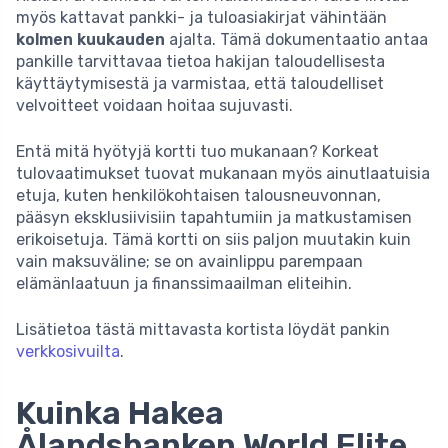
myös kattavat pankki- ja tuloasiakirjat vähintään
kolmen kuukauden
ajalta. Tämä dokumentaatio antaa
pankille tarvittavaa tietoa hakijan taloudellisesta
käyttäytymisestä ja varmistaa, että taloudelliset
velvoitteet voidaan hoitaa sujuvasti.
Entä mitä hyötyjä kortti tuo mukanaan? Korkeat
tulovaatimukset tuovat mukanaan myös ainutlaatuisia
etuja, kuten henkilökohtaisen talousneuvonnan,
pääsyn eksklusiivisiin tapahtumiin ja matkustamisen
erikoisetuja. Tämä kortti on siis paljon muutakin kuin
vain maksuväline; se on avainlippu parempaan
elämänlaatuun ja finanssimaailman eliteihin.
Lisätietoa tästä mittavasta kortista löydät pankin
verkkosivuilta
.
Kuinka Hakea
Ålandsbanken World Elite