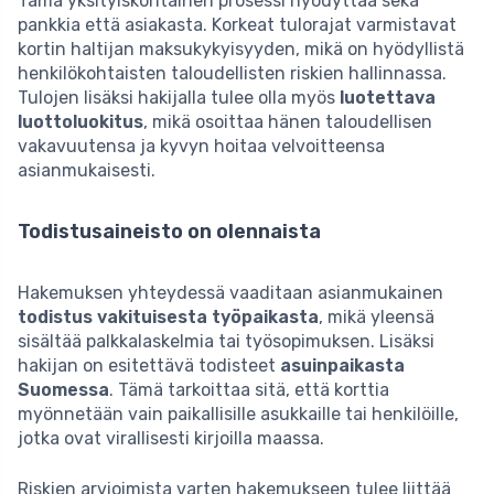
Tämä yksityiskohtainen prosessi hyödyttää sekä
pankkia että asiakasta. Korkeat tulorajat varmistavat
kortin haltijan maksukykyisyyden, mikä on hyödyllistä
henkilökohtaisten taloudellisten riskien hallinnassa.
Tulojen lisäksi hakijalla tulee olla myös
luotettava
luottoluokitus
, mikä osoittaa hänen taloudellisen
vakavuutensa ja kyvyn hoitaa velvoitteensa
asianmukaisesti.
Todistusaineisto on olennaista
Hakemuksen yhteydessä vaaditaan asianmukainen
todistus vakituisesta työpaikasta
, mikä yleensä
sisältää palkkalaskelmia tai työsopimuksen. Lisäksi
hakijan on esitettävä todisteet
asuinpaikasta
Suomessa
. Tämä tarkoittaa sitä, että korttia
myönnetään vain paikallisille asukkaille tai henkilöille,
jotka ovat virallisesti kirjoilla maassa.
Riskien arvioimista varten hakemukseen tulee liittää