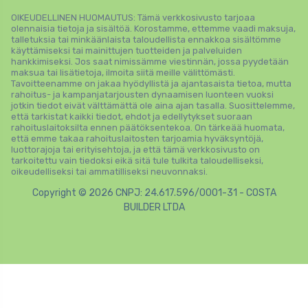
OIKEUDELLINEN HUOMAUTUS: Tämä verkkosivusto tarjoaa
olennaisia ​​tietoja ja sisältöä. Korostamme, ettemme vaadi maksuja,
talletuksia tai minkäänlaista taloudellista ennakkoa sisältömme
käyttämiseksi tai mainittujen tuotteiden ja palveluiden
hankkimiseksi. Jos saat nimissämme viestinnän, jossa pyydetään
maksua tai lisätietoja, ilmoita siitä meille välittömästi.
Tavoitteenamme on jakaa hyödyllistä ja ajantasaista tietoa, mutta
rahoitus- ja kampanjatarjousten dynaamisen luonteen vuoksi
jotkin tiedot eivät välttämättä ole aina ajan tasalla. Suosittelemme,
että tarkistat kaikki tiedot, ehdot ja edellytykset suoraan
rahoituslaitoksilta ennen päätöksentekoa. On tärkeää huomata,
että emme takaa rahoituslaitosten tarjoamia hyväksyntöjä,
luottorajoja tai erityisehtoja, ja että tämä verkkosivusto on
tarkoitettu vain tiedoksi eikä sitä tule tulkita taloudelliseksi,
oikeudelliseksi tai ammatilliseksi neuvonnaksi.
Copyright © 2026 CNPJ: 24.617.596/0001-31 - COSTA
BUILDER LTDA