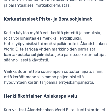
ja parantaaksesi matkakokemustasi.
Korkeatasoiset Piste- ja Bonusohjelmat
Kortin käytön myötä voit kerätä pisteitä ja bonuksia,
joita voi lunastaa esimerkiksi lentolipuiksi,
hotelliyöpymisiksi tai muiksi palkinnoiksi. Ålandsbanken
World Elite tarjoaa yhden markkinoiden parhaista
kanta-asiakasohjelmista
, joka palkitsee kortinhaltijat
säännöllisestä käytöstä.
Vinkki:
Suunnittele suurempien ostosten ajoitus niin,
että keräät mahdollisimman paljon pisteitä
hyödyntäen kortin tarjoamia erityiskampanjoita.
Henkilökohtainen Asiakaspalvelu
Kun valitset Ålandsbanken World Elite -luottokortin, et