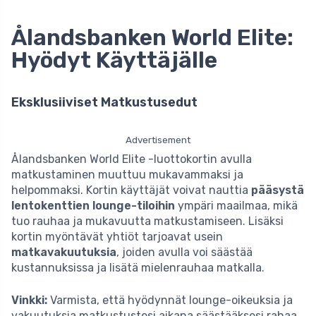
Ålandsbanken World Elite:
Hyödyt Käyttäjälle
Eksklusiiviset Matkustusedut
Advertisement
Ålandsbanken World Elite -luottokortin avulla
matkustaminen muuttuu mukavammaksi ja
helpommaksi. Kortin käyttäjät voivat nauttia
pääsystä
lentokenttien lounge-tiloihin
ympäri maailmaa, mikä
tuo rauhaa ja mukavuutta matkustamiseen. Lisäksi
kortin myöntävät yhtiöt tarjoavat usein
matkavakuutuksia
, joiden avulla voi säästää
kustannuksissa ja lisätä mielenrauhaa matkalla.
Vinkki:
Varmista, että hyödynnät lounge-oikeuksia ja
vakuutuksia matkustustesi aikana säästääksesi rahaa