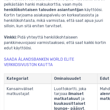
pelkästään hanki maksukorttia, vaan myös
henkilökohtaisen talouden asiantuntijan
käyttöösi.
Kortin tarjoama asiakaspalvelu on korkeatasoista ja
henkilökohtaista, mikä varmistaa, että saat apua juuri
silloin, kun sitä eniten tarvitset.
Vinkki:
Pidä yhteyttä henkilökohtaiseen
pankkineuvojaasi varmistaaksesi, että saat kaikki kortin
edut käyttöösi.
SAADA ÅLANDSBANKEN WORLD ELITE
VERKKOSIVUSTON KAUTTA
Kategoriat
Ominaisuudet
Edut
Kansainväliset
Luottokortti, joka
Mahdo
matkustajat
tarjoaa
ilmaiset
alen
matkatakuut
ja
matko
kuukausittaiset
lounge- pääsyt
.