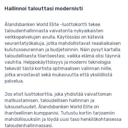
Hallinnoi talouttasi modernisti
Ålandsbanken World Elite -luottokortti tekee
taloudenhallinnasta vaivatonta nykyaikaisten
verkkopalvelujen avulla. Käytössäsi on käteviä
seurantatyökaluja, jotka mahdollistavat reaaliaikaisen
kulutusseurannan ja budjetoinnin. Näin pysyt kartalla
taloudellisesta tilanteestasi, vaikka elämä olisi täynnä
vauhtia. Helppokäyttöisyys ja moderni teknologia
tekevät tästä kortista optimaalisen valinnan niille,
jotka arvostavat sekä mukavuutta että yksilöllistä
palvelua.
Jos etsit luottokorttia, joka yhdistää vaivattoman
matkustamisen, taloudellisen hallinnan ja
luksusetuudet, Ålandsbanken World Elite on
ihanteellinen kumppanisi. Tutustu kortin tarjoamiin
mahdollisuuksiin ja löydä uusi taso henkilökohtaisessa
taloudenhallinnassasi.