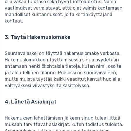
olla vakaa tulotaso sekä hyvä luottoluokitus. Nämä
vaatimukset varmistavat, että olet valmis kantamaan
mahdolliset kustannukset, joita kortinkäyttäjänä
kohtaat.
3. Täytä Hakemuslomake
Seuraava askel on täyttää hakemuslomake verkossa.
Hakemuslomakkeen täyttämisessä sinua pyydetään
antamaan henkilökohtaisia tietoja, kuten nimi, osoite
ja taloudellinen tilanne. Prosessi on suoraviivainen,
mutta muista täyttää kaikki vaaditut kentät huolella
välttyäksesi viivästyksiltä käsittelyssä.
4. Lähetä Asiakirjat
Hakemuksen lähettämisen jälkeen sinun tulee liittää
mukaan tarvittavat asiakirjat, kuten todistus tuloista.
Asianmukaiset liitteet varmistavat hakemuksesi