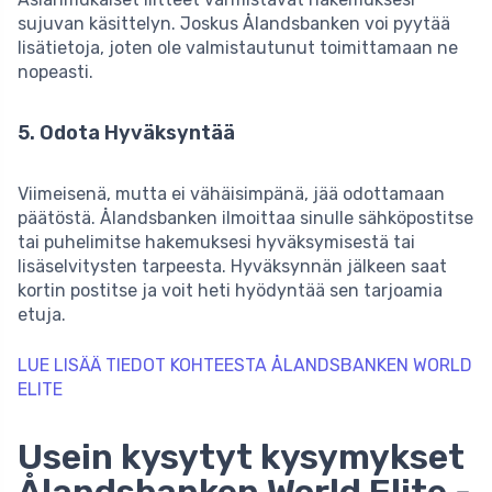
sujuvan käsittelyn. Joskus Ålandsbanken voi pyytää
lisätietoja, joten ole valmistautunut toimittamaan ne
nopeasti.
5. Odota Hyväksyntää
Viimeisenä, mutta ei vähäisimpänä, jää odottamaan
päätöstä. Ålandsbanken ilmoittaa sinulle sähköpostitse
tai puhelimitse hakemuksesi hyväksymisestä tai
lisäselvitysten tarpeesta. Hyväksynnän jälkeen saat
kortin postitse ja voit heti hyödyntää sen tarjoamia
etuja.
LUE LISÄÄ TIEDOT KOHTEESTA ÅLANDSBANKEN WORLD
ELITE
Usein kysytyt kysymykset
Ålandsbanken World Elite -