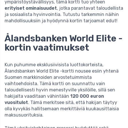
ympäristöystävällisyys, tämä kortti tuo yhteen
erityiset ominaisuudet
, jotka parantavat taloudellista
ja sosiaalista hyvinvointia. Tutustu tarkemmin näihin
mahdollisuuksiin ja hyödynnä kortin tarjoamat edut!
Ålandsbanken World Elite -
kortin vaatimukset
Kun puhumme eksklusiivisista luottokorteista,
Ålandsbanken World Elite -kortti nousee esiin yhtenä
Suomen markkinoiden arvostetuimmista
vaihtoehdoista. Tämä kortti on suunnattu vain
taloudellisesti hyvin menestyville yksilöille, sillä sen
hakijalta vaaditaan vähintään
120 000 euron
vuositulot
. Tämä merkitsee sitä, että hakijan täytyy
olla kyvykäs hallitsemaan merkittäviä kuukausittaisia
maksusuorituksia.