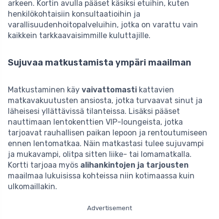
arkeen. Kortin avulla pääset käsiksi etuihin, kuten
henkilökohtaisiin konsultaatioihin ja
varallisuudenhoitopalveluihin, jotka on varattu vain
kaikkein tarkkaavaisimmille kuluttajille.
Sujuvaa matkustamista ympäri maailman
Matkustaminen käy
vaivattomasti
kattavien
matkavakuutusten ansiosta, jotka turvaavat sinut ja
läheisesi yllättävissä tilanteissa. Lisäksi pääset
nauttimaan lentokenttien VIP-loungeista, jotka
tarjoavat rauhallisen paikan lepoon ja rentoutumiseen
ennen lentomatkaa. Näin matkastasi tulee sujuvampi
ja mukavampi, olitpa sitten liike- tai lomamatkalla.
Kortti tarjoaa myös
alihankintojen ja tarjousten
maailmaa lukuisissa kohteissa niin kotimaassa kuin
ulkomaillakin.
Advertisement