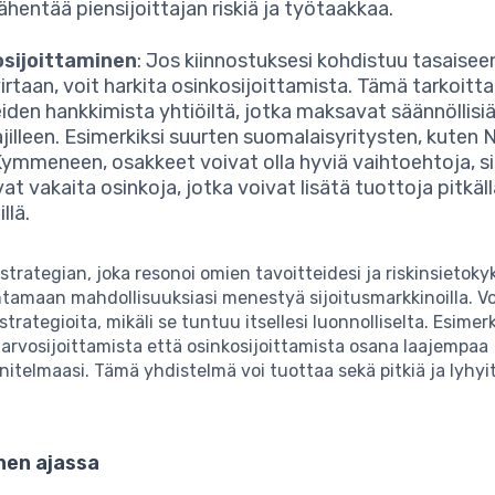
ähentää piensijoittajan riskiä ja työtaakkaa.
osijoittaminen
: Jos kiinnostuksesi kohdistuu tasaisee
irtaan, voit harkita osinkosijoittamista. Tämä tarkoitt
iden hankkimista yhtiöiltä, jotka maksavat säännöllisi
tajilleen. Esimerkiksi suurten suomalaisyritysten, kuten 
mmeneen, osakkeet voivat olla hyviä vaihtoehtoja, sil
at vakaita osinkoja, jotka voivat lisätä tuottoja pitkäl
llä.
 strategian, joka resonoi omien tavoitteidesi ja riskinsietoky
tamaan mahdollisuuksiasi menestyä sijoitusmarkkinoilla. V
strategioita, mikäli se tuntuu itsellesi luonnolliselta. Esimerk
 arvosijoittamista että osinkosijoittamista osana laajempaa
nitelmaasi. Tämä yhdistelmä voi tuottaa sekä pitkiä ja lyhyit
nen ajassa