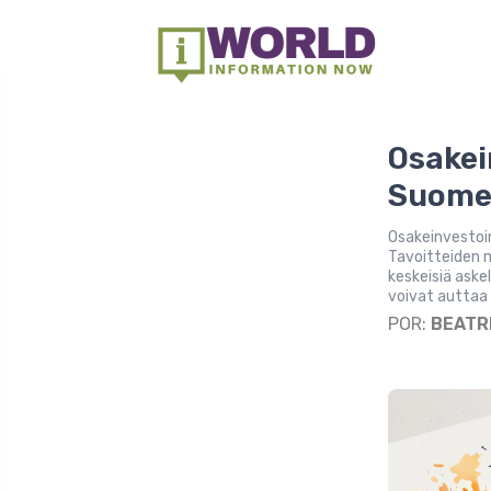
Osakein
Suome
Osakeinvestoin
Tavoitteiden 
keskeisiä askel
voivat auttaa
POR:
BEATR