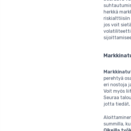
suhtautumise
herkkä mark
riskialttiisi
jos voit siet
volatiliteett
sijoittamise
Markkinat
Markkinatu
perehtyä os
eri nostoja 
Voit myös lii
Seuraa talou
jotta tiedät
Aloittaminen
summilla, ku
Oikeilla työk