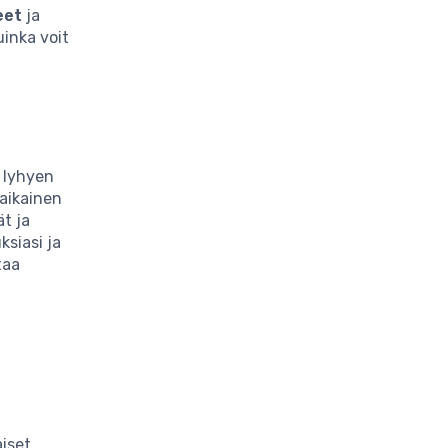
eet
ja
inka voit
i lyhyen
äaikainen
t ja
ksiasi ja
taa
aiset