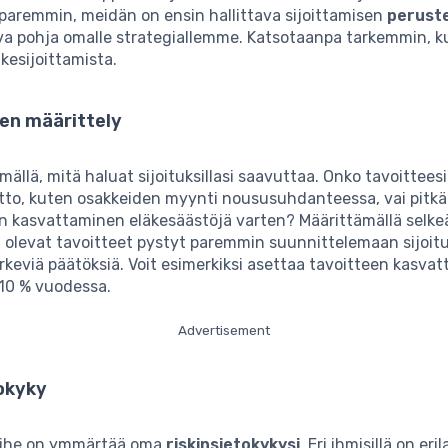
paremmin, meidän on ensin hallittava sijoittamisen
perust
va pohja omalle strategiallemme. Katsotaanpa tarkemmin, ku
kesijoittamista.
den määrittely
imällä, mitä haluat sijoituksillasi saavuttaa. Onko tavoittees
itto, kuten osakkeiden myynti noususuhdanteessa, vai pitk
n kasvattaminen eläkesäästöjä varten? Määrittämällä selkeä
 olevat tavoitteet pystyt paremmin suunnittelemaan sijoitu
keviä päätöksiä. Voit esimerkiksi asettaa tavoitteen kasvat
i 10 % vuodessa.
Advertisement
tokyky
aihe on ymmärtää oma
riskinsietokykysi
. Eri ihmisillä on eril