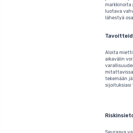
markkinoita 
luotava vah
lähestyä osa
Tavoittei
Aloita miett
aikavälin vo
varallisuude
mitattavissa
tekemään jär
sijoituksias
Riskinsie
Seuraava v