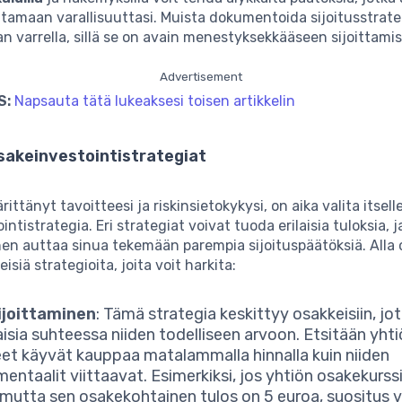
tamaan varallisuuttasi. Muista dokumentoida sijoitusstrate
an varrella, sillä se on avain menestyksekkääseen sijoittami
Advertisement
S:
Napsauta tätä lukeaksesi toisen artikkelin
osakeinvestointistrategiat
ittänyt tavoitteesi ja riskinsietokykysi, on aika valita itsell
ntistrategia. Eri strategiat voivat tuoda erilaisia tuloksia, j
n auttaa sinua tekemään parempia sijoituspäätöksiä. Alla o
siä strategioita, joita voit harkita:
ijoittaminen
: Tämä strategia keskittyy osakkeisiin, jo
aisia suhteessa niiden todelliseen arvoon. Etsitään yhti
et käyvät kauppaa matalammalla hinnalla kuin niiden
entaalit viittaavat. Esimerkiksi, jos yhtiön osakekurss
 mutta sen osakekohtainen tulos on 5 euroa, suositus vo