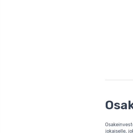
Osak
Osakeinvesto
jokaiselle,