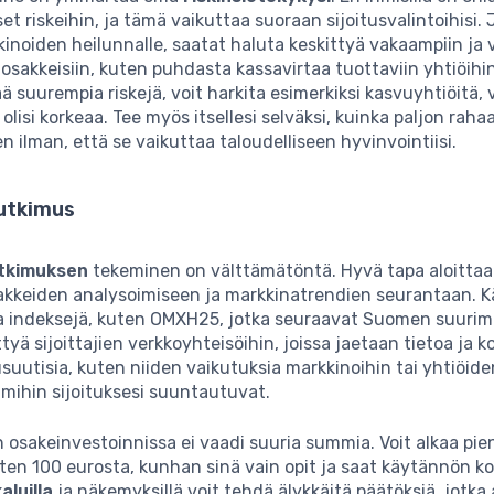
t riskeihin, ja tämä vaikuttaa suoraan sijoitusvalintoihisi. 
kinoiden heilunnalle, saatat haluta keskittyä vakaampiin j
in osakkeisiin, kuten puhdasta kassavirtaa tuottaviin yhtiöihin
ää suurempia riskejä, voit harkita esimerkiksi kasvuyhtiöitä, 
i olisi korkeaa. Tee myös itsellesi selväksi, kuinka paljon raha
en ilman, että se vaikuttaa taloudelliseen hyvinvointiisi.
utkimus
tkimuksen
tekeminen on välttämätöntä. Hyvä tapa aloittaa
akkeiden analysoimiseen ja markkinatrendien seurantaan. K
ja indeksejä, kuten OMXH25, jotka seuraavat Suomen suurimp
ttyä sijoittajien verkkoyhteisöihin, joissa jaetaan tietoa ja 
suutisia, kuten niiden vaikutuksia markkinoihin tai yhtiöide
, mihin sijoituksesi suuntautuvat.
 osakeinvestoinnissa ei vaadi suuria summia. Voit alkaa pien
ten 100 eurosta, kunhan sinä vain opit ja saat käytännön k
aluilla
ja näkemyksillä voit tehdä älykkäitä päätöksiä, jotka