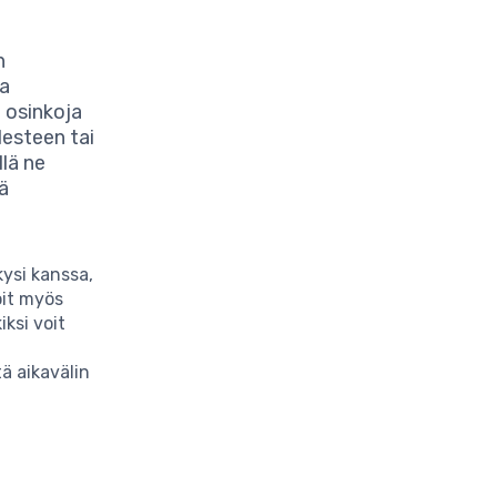
n
aa
ä osinkoja
Nesteen tai
lä ne
lä
kysi kanssa,
oit myös
iksi voit
ä aikavälin