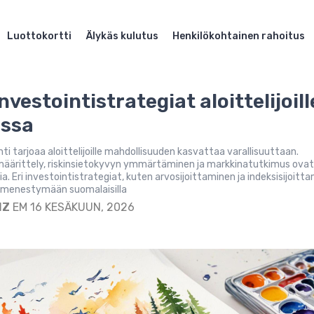
Luottokortti
Älykäs kulutus
Henkilökohtainen rahoitus
vestointistrategiat aloittelijoill
ssa
ti tarjoaa aloittelijoille mahdollisuuden kasvattaa varallisuuttaan.
määrittely, riskinsietokyvyn ymmärtäminen ja markkinatutkimus ova
ia. Eri investointistrategiat, kuten arvosijoittaminen ja indeksisijoitt
 menestymään suomalaisilla
IZ
EM 16 KESÄKUUN, 2026