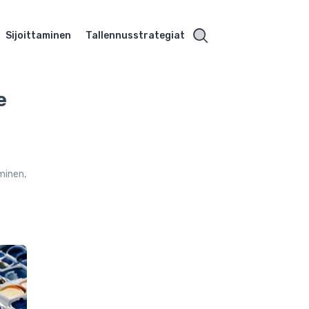
Sijoittaminen
Tallennusstrategiat
e
t
aminen,