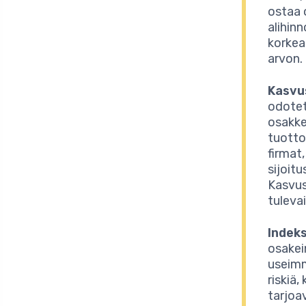
ostaa 
alihin
korkea
arvon.
Kasvu
odotet
osakkee
tuotto
firmat,
sijoit
Kasvus
tuleva
Indeks
osakei
useimm
riskiä
tarjoa