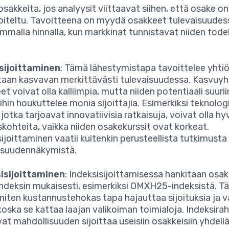
osakkeita, jos analyysit viittaavat siihen, että osake on
noiteltu. Tavoitteena on myydä osakkeet tulevaisuudes
mmalla hinnalla, kun markkinat tunnistavat niiden todel
sijoittaminen
: Tämä lähestymistapa tavoittelee yhtiöi
aan kasvavan merkittävästi tulevaisuudessa. Kasvuyh
t voivat olla kalliimpia, mutta niiden potentiaali suurii
ihin houkuttelee monia sijoittajia. Esimerkiksi teknolog
 jotka tarjoavat innovatiivisia ratkaisuja, voivat olla hy
uskohteita, vaikka niiden osakekurssit ovat korkeat.
ijoittaminen vaatii kuitenkin perusteellista tutkimusta
isuudennäkymistä.
isijoittaminen
: Indeksisijoittamisessa hankitaan osak
ndeksin mukaisesti, esimerkiksi OMXH25-indeksistä. T
iten kustannustehokas tapa hajauttaa sijoituksia ja 
, koska se kattaa laajan valikoiman toimialoja. Indeksira
vat mahdollisuuden sijoittaa useisiin osakkeisiin yhdellä