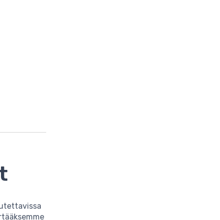
t
vutettavissa
märtääksemme