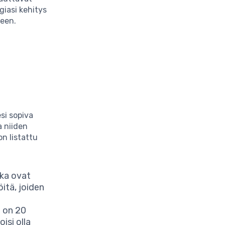
giasi kehitys
seen.
esi sopiva
a niiden
n listattu
tka ovat
öitä, joiden
i on 20
isi olla