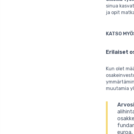
sinua kasvat
ja opit matk
KATSO MYÖ
Erilaiset 
Kun olet määr
osakeinvestoi
ymmärtämine
muutamia ylei
Arvos
alihint
osakke
fundam
euroa,