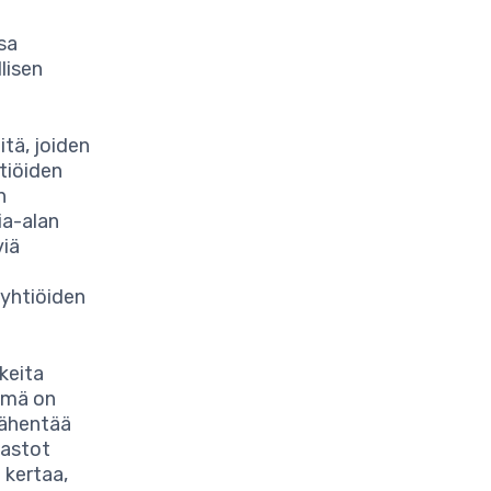
sa
lisen
tä, joiden
tiöiden
n
ia-alan
viä
 yhtiöiden
keita
ämä on
vähentää
hastot
 kertaa,