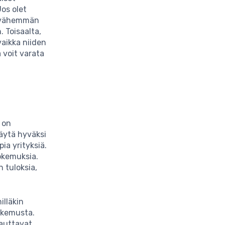
Jos olet
a vähemmän
. Toisaalta,
vaikka niiden
a voit varata
 on
äytä hyväksi
ia yrityksiä.
kokemuksia.
n tuloksia,
illäkin
okemusta.
 auttavat