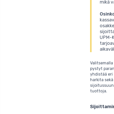
mikä v
Osink
kassav
osakke
sijoit
UPM-Ky
tarjoav
aikaväli
Valitsemalla
pystyt paran
yhdistää eri 
harkita sekä
sijoitussuun
tuottoja.
Sijoittami