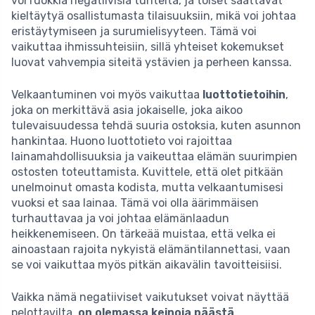
voi ruokkia negatiivisia tunteita, ja toiset saattavat
kieltäytyä osallistumasta tilaisuuksiin, mikä voi johtaa
eristäytymiseen ja surumielisyyteen. Tämä voi
vaikuttaa ihmissuhteisiin, sillä yhteiset kokemukset
luovat vahvempia siteitä ystävien ja perheen kanssa.
Velkaantuminen voi myös vaikuttaa
luottotietoihin
,
joka on merkittävä asia jokaiselle, joka aikoo
tulevaisuudessa tehdä suuria ostoksia, kuten asunnon
hankintaa. Huono luottotieto voi rajoittaa
lainamahdollisuuksia ja vaikeuttaa elämän suurimpien
ostosten toteuttamista. Kuvittele, että olet pitkään
unelmoinut omasta kodista, mutta velkaantumisesi
vuoksi et saa lainaa. Tämä voi olla äärimmäisen
turhauttavaa ja voi johtaa elämänlaadun
heikkenemiseen. On tärkeää muistaa, että velka ei
ainoastaan rajoita nykyistä elämäntilannettasi, vaan
se voi vaikuttaa myös pitkän aikavälin tavoitteisiisi.
Vaikka nämä negatiiviset vaikutukset voivat näyttää
pelottavilta,
on olemassa keinoja päästä