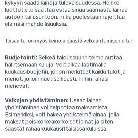
kykyyn saada lainoja tulevaisuudessa. Heikko
luottotieto saattaa estää sinua saamasta lainaa
autoon tai asuntoon, mikä puolestaan rajoittaa
elämäsi mahdollisuuksia.
Toisaalta, on myös keinoja päästä velkaantumisen alta:
Budjetointi:
Selkeä taloussuunnitelma auttaa
hallitsemaan kuluja. Voit alkaa laatimalla
kuukausibudjetin, johon merkitset kaikki tulot ja
menot, jolloin näet selkeästi, mihin rahasi
menevät.
Velkojen yhdistäminen:
Usean lainan
yhdistäminen voi helpottaa maksamista.
Esimerkiksi, voit hakea yhdistelmälainaa, jolla
maksat pois korkeakorkoiset lainat ja siten
säästät rahaa kuukausittaisissa kuluissa.