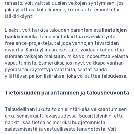
rahasto, voit välttää uusien velkojen syntymisen, jos
joku yllättävä kulu ilmenee, kuten autoremontti tai
lääkärikäynti.
Lisäksi, voit harkita talouden parantamista
lisätulojen
hankkimisella
. Tämä voi tarkoittaa osa-aikatyötä,
freelance-projekteja, tai jopa vanhojen tavaroiden
myyntiä. Kaikki ylimääräiset tulot voidaan kohdentaa
suoraan velkojen maksuun, mikä voi nopeuttaa velasta
vapautumista. Esimerkiksi, jos myyt vaikkapa vanhan
pyöräsi tai käytettyjä vaatteita, saatat saada
yllättävän paljon lisärahaa, joka voi auttaa taloudessa.
Tietoisuuden parantaminen ja talousneuvonta
Taloudellinen lukutaito on elintärkeää velkaantumisen
ehkäisemiseksi tulevaisuudessa. Suosittelenkin, että
hankit lisää tietoa esimerkiksi budjetoinnista,
säästämisestä ja vastuullisesta lainanotosta. Voit