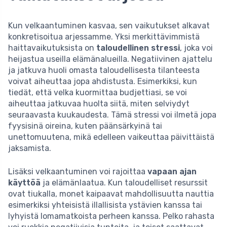
Kun velkaantuminen kasvaa, sen vaikutukset alkavat
konkretisoitua arjessamme. Yksi merkittävimmistä
haittavaikutuksista on
taloudellinen stressi
, joka voi
heijastua useilla elämänalueilla. Negatiivinen ajattelu
ja jatkuva huoli omasta taloudellisesta tilanteesta
voivat aiheuttaa jopa ahdistusta. Esimerkiksi, kun
tiedät, että velka kuormittaa budjettiasi, se voi
aiheuttaa jatkuvaa huolta siitä, miten selviydyt
seuraavasta kuukaudesta. Tämä stressi voi ilmetä jopa
fyysisinä oireina, kuten päänsärkyinä tai
unettomuutena, mikä edelleen vaikeuttaa päivittäistä
jaksamista.
Lisäksi velkaantuminen voi rajoittaa
vapaan ajan
käyttöä
ja elämänlaatua. Kun taloudelliset resurssit
ovat tiukalla, monet kaipaavat mahdollisuutta nauttia
esimerkiksi yhteisistä illallisista ystävien kanssa tai
lyhyistä lomamatkoista perheen kanssa. Pelko rahasta