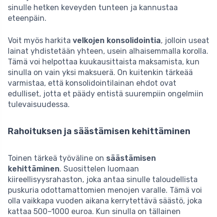
sinulle hetken keveyden tunteen ja kannustaa
eteenpäin.
Voit myös harkita
velkojen konsolidointia
, jolloin useat
lainat yhdistetään yhteen, usein alhaisemmalla korolla.
Tämä voi helpottaa kuukausittaista maksamista, kun
sinulla on vain yksi maksuerä. On kuitenkin tärkeää
varmistaa, että konsolidointilainan ehdot ovat
edulliset, jotta et päädy entistä suurempiin ongelmiin
tulevaisuudessa.
Rahoituksen ja säästämisen kehittäminen
Toinen tärkeä työväline on
säästämisen
kehittäminen
. Suosittelen luomaan
kiireellisyysrahaston, joka antaa sinulle taloudellista
puskuria odottamattomien menojen varalle. Tämä voi
olla vaikkapa vuoden aikana kerrytettävä säästö, joka
kattaa 500–1000 euroa. Kun sinulla on tällainen