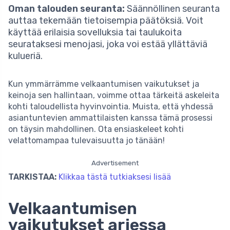
Oman talouden seuranta:
Säännöllinen seuranta
auttaa tekemään tietoisempia päätöksiä. Voit
käyttää erilaisia sovelluksia tai taulukoita
seurataksesi menojasi, joka voi estää yllättäviä
kulueriä.
Kun ymmärrämme velkaantumisen vaikutukset ja
keinoja sen hallintaan, voimme ottaa tärkeitä askeleita
kohti taloudellista hyvinvointia. Muista, että yhdessä
asiantuntevien ammattilaisten kanssa tämä prosessi
on täysin mahdollinen. Ota ensiaskeleet kohti
velattomampaa tulevaisuutta jo tänään!
Advertisement
TARKISTAA:
Klikkaa tästä tutkiaksesi lisää
Velkaantumisen
vaikutukset arjessa