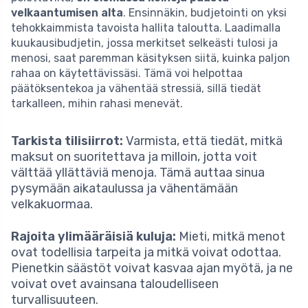
velkaantumisen alta
. Ensinnäkin, budjetointi on yksi
tehokkaimmista tavoista hallita taloutta. Laadimalla
kuukausibudjetin, jossa merkitset selkeästi tulosi ja
menosi, saat paremman käsityksen siitä, kuinka paljon
rahaa on käytettävissäsi. Tämä voi helpottaa
päätöksentekoa ja vähentää stressiä, sillä tiedät
tarkalleen, mihin rahasi menevät.
Tarkista tilisiirrot:
Varmista, että tiedät, mitkä
maksut on suoritettava ja milloin, jotta voit
välttää yllättäviä menoja. Tämä auttaa sinua
pysymään aikataulussa ja vähentämään
velkakuormaa.
Rajoita ylimääräisiä kuluja:
Mieti, mitkä menot
ovat todellisia tarpeita ja mitkä voivat odottaa.
Pienetkin säästöt voivat kasvaa ajan myötä, ja ne
voivat ovet avainsana taloudelliseen
turvallisuuteen.