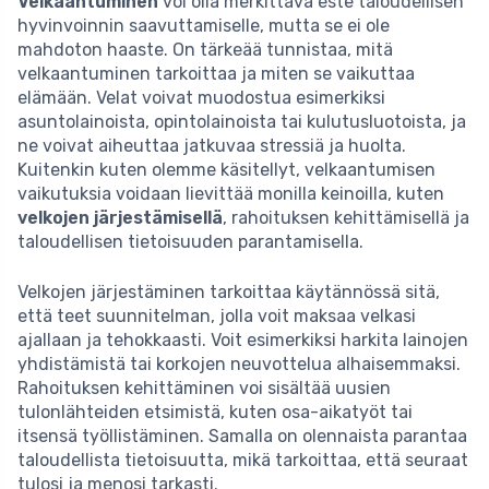
Velkaantuminen
voi olla merkittävä este taloudellisen
hyvinvoinnin saavuttamiselle, mutta se ei ole
mahdoton haaste. On tärkeää tunnistaa, mitä
velkaantuminen tarkoittaa ja miten se vaikuttaa
elämään. Velat voivat muodostua esimerkiksi
asuntolainoista, opintolainoista tai kulutusluotoista, ja
ne voivat aiheuttaa jatkuvaa stressiä ja huolta.
Kuitenkin kuten olemme käsitellyt, velkaantumisen
vaikutuksia voidaan lievittää monilla keinoilla, kuten
velkojen järjestämisellä
, rahoituksen kehittämisellä ja
taloudellisen tietoisuuden parantamisella.
Velkojen järjestäminen tarkoittaa käytännössä sitä,
että teet suunnitelman, jolla voit maksaa velkasi
ajallaan ja tehokkaasti. Voit esimerkiksi harkita lainojen
yhdistämistä tai korkojen neuvottelua alhaisemmaksi.
Rahoituksen kehittäminen voi sisältää uusien
tulonlähteiden etsimistä, kuten osa-aikatyöt tai
itsensä työllistäminen. Samalla on olennaista parantaa
taloudellista tietoisuutta, mikä tarkoittaa, että seuraat
tulosi ja menosi tarkasti.