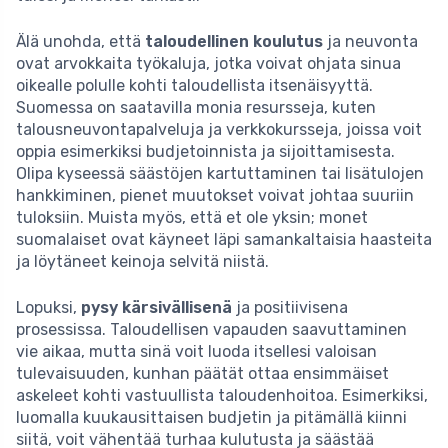
Älä unohda, että
taloudellinen koulutus
ja neuvonta
ovat arvokkaita työkaluja, jotka voivat ohjata sinua
oikealle polulle kohti taloudellista itsenäisyyttä.
Suomessa on saatavilla monia resursseja, kuten
talousneuvontapalveluja ja verkkokursseja, joissa voit
oppia esimerkiksi budjetoinnista ja sijoittamisesta.
Olipa kyseessä säästöjen kartuttaminen tai lisätulojen
hankkiminen, pienet muutokset voivat johtaa suuriin
tuloksiin. Muista myös, että et ole yksin; monet
suomalaiset ovat käyneet läpi samankaltaisia haasteita
ja löytäneet keinoja selvitä niistä.
Lopuksi,
pysy kärsivällisenä
ja positiivisena
prosessissa. Taloudellisen vapauden saavuttaminen
vie aikaa, mutta sinä voit luoda itsellesi valoisan
tulevaisuuden, kunhan päätät ottaa ensimmäiset
askeleet kohti vastuullista taloudenhoitoa. Esimerkiksi,
luomalla kuukausittaisen budjetin ja pitämällä kiinni
siitä, voit vähentää turhaa kulutusta ja säästää