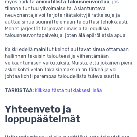
myös harkita
ammatillista talousneuvontaa
, jos
tilanne tuntuu ylivoimaiselta. Asiantunteva
neuvonantaja voi tarjota räätälöityjä ratkaisuja ja
auttaa sinua suunnittelemaan talouttasi tehokkaasti.
Monet järjestöt tarjoavat ilmaisia tai edullisia
talousneuvontapalveluja, joten älä epäröi etsiä apua.
Kaikki edellä mainitut keinot auttavat sinua ottamaan
hallinnan takaisin talouteesi ja vähentämään
velkaantumisen vaikutuksia. Muista, että jokainen pieni
askel kohti velan takaisinmaksua on tärkeä ja voi
johtaa kohti parempaa taloudellista tulevaisuutta.
TARKISTAA:
Klikkaa tästä tutkiaksesi lisää
Yhteenveto ja
loppupäätelmät