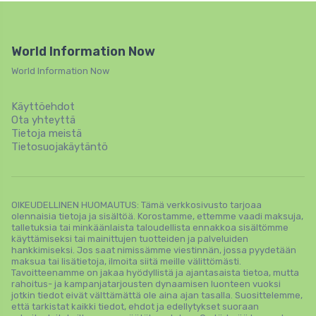
World Information Now
World Information Now
Käyttöehdot
Ota yhteyttä
Tietoja meistä
Tietosuojakäytäntö
OIKEUDELLINEN HUOMAUTUS: Tämä verkkosivusto tarjoaa
olennaisia ​​tietoja ja sisältöä. Korostamme, ettemme vaadi maksuja,
talletuksia tai minkäänlaista taloudellista ennakkoa sisältömme
käyttämiseksi tai mainittujen tuotteiden ja palveluiden
hankkimiseksi. Jos saat nimissämme viestinnän, jossa pyydetään
maksua tai lisätietoja, ilmoita siitä meille välittömästi.
Tavoitteenamme on jakaa hyödyllistä ja ajantasaista tietoa, mutta
rahoitus- ja kampanjatarjousten dynaamisen luonteen vuoksi
jotkin tiedot eivät välttämättä ole aina ajan tasalla. Suosittelemme,
että tarkistat kaikki tiedot, ehdot ja edellytykset suoraan