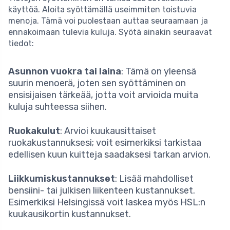
käyttöä. Aloita syöttämällä useimmiten toistuvia
menoja. Tämä voi puolestaan auttaa seuraamaan ja
ennakoimaan tulevia kuluja. Syötä ainakin seuraavat
tiedot:
Asunnon vuokra tai laina
: Tämä on yleensä
suurin menoerä, joten sen syöttäminen on
ensisijaisen tärkeää, jotta voit arvioida muita
kuluja suhteessa siihen.
Ruokakulut
: Arvioi kuukausittaiset
ruokakustannuksesi; voit esimerkiksi tarkistaa
edellisen kuun kuitteja saadaksesi tarkan arvion.
Liikkumiskustannukset
: Lisää mahdolliset
bensiini- tai julkisen liikenteen kustannukset.
Esimerkiksi Helsingissä voit laskea myös HSL:n
kuukausikortin kustannukset.