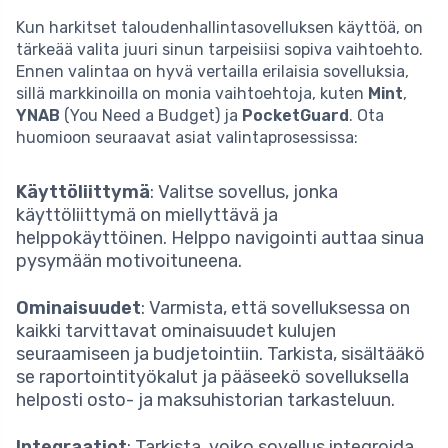
Kun harkitset taloudenhallintasovelluksen käyttöä, on
tärkeää valita juuri sinun tarpeisiisi sopiva vaihtoehto.
Ennen valintaa on hyvä vertailla erilaisia sovelluksia,
sillä markkinoilla on monia vaihtoehtoja, kuten
Mint
,
YNAB
(You Need a Budget) ja
PocketGuard
. Ota
huomioon seuraavat asiat valintaprosessissa:
Käyttöliittymä
: Valitse sovellus, jonka
käyttöliittymä on miellyttävä ja
helppokäyttöinen. Helppo navigointi auttaa sinua
pysymään motivoituneena.
Ominaisuudet
: Varmista, että sovelluksessa on
kaikki tarvittavat ominaisuudet kulujen
seuraamiseen ja budjetointiin. Tarkista, sisältääkö
se raportointityökalut ja pääseekö sovelluksella
helposti osto- ja maksuhistorian tarkasteluun.
Integraatiot
: Tarkista, voiko sovellus integroida