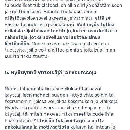
taloudelliset tukipisteesi, on aika siirtyä säästämiseen
ja sijoittamiseen. Määritä kuukausittainen
säästötavoite sovelluksessa, ja varmista, että se
vastaa taloudellisia päämääriäsi.
Voit myös tutkia
erilaisia sijoitusvaihtoehtoja, kuten osakkeita tai
rahastoja, jotka sovellus voi auttaa sinua
löytämään
. Monissa sovelluksissa on ohjeita tai
tuotteita, joilla voit aloittaa pieniä sijoituksia ilman
suurta riskialttiutta.
5. Hyödynnä yhteisöjä ja resursseja
Monet taloudenhallintasovellukset tarjoavat
käyttäjilleen mahdollisuuden liittyä yhteisöihin tai
foorumeihin, joissa voi jakaa kokemuksia ja vinkkejä.
Hyödynnä näitä resursseja, sillä voit oppia muilta
käyttäjiltä, miten he ovat ratkaisseet taloudellisia
haasteitaan.
Yhteisön tuki voi tarjota uutta
näkökulmaa ja motivaatiota
kulujen hallintaan ja