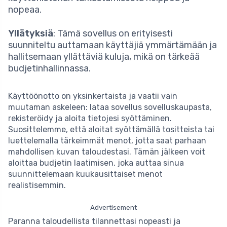
nopeaa.
Yllätyksiä
: Tämä sovellus on erityisesti
suunniteltu auttamaan käyttäjiä ymmärtämään ja
hallitsemaan yllättäviä kuluja, mikä on tärkeää
budjetinhallinnassa.
Käyttöönotto on yksinkertaista ja vaatii vain
muutaman askeleen: lataa sovellus sovelluskaupasta,
rekisteröidy ja aloita tietojesi syöttäminen.
Suosittelemme, että aloitat syöttämällä tositteista tai
luettelemalla tärkeimmät menot, jotta saat parhaan
mahdollisen kuvan taloudestasi. Tämän jälkeen voit
aloittaa budjetin laatimisen, joka auttaa sinua
suunnittelemaan kuukausittaiset menot
realistisemmin.
Advertisement
Paranna taloudellista tilannettasi nopeasti ja