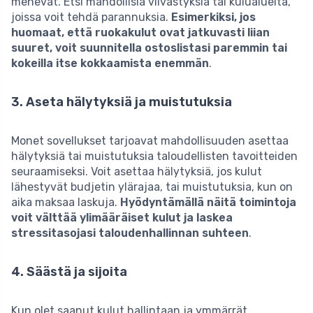
menevät. Etsi mahdollisia viivästyksiä tai kulualueita,
joissa voit tehdä parannuksia.
Esimerkiksi, jos
huomaat, että ruokakulut ovat jatkuvasti liian
suuret, voit suunnitella ostoslistasi paremmin tai
kokeilla itse kokkaamista enemmän
.
3. Aseta hälytyksiä ja muistutuksia
Monet sovellukset tarjoavat mahdollisuuden asettaa
hälytyksiä tai muistutuksia taloudellisten tavoitteiden
seuraamiseksi. Voit asettaa hälytyksiä, jos kulut
lähestyvät budjetin ylärajaa, tai muistutuksia, kun on
aika maksaa laskuja.
Hyödyntämällä näitä toimintoja
voit välttää ylimääräiset kulut ja laskea
stressitasojasi taloudenhallinnan suhteen
.
4. Säästä ja sijoita
Kun olet saanut kulut hallintaan ja ymmärrät