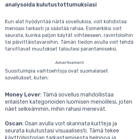
analysoida kulutustottumuksiasi
Kun alat hyödyntää näitä sovelluksia, voit kohdistaa
menoasi tarkasti ja säästää rahaa. Esimerkiksi voit
seurata, kuinka paljon käytät viihteeseen, ravintoloihin
tai päivittäistavaroihin. Tämän tiedon avulla voit tehdä
tarvittavat muutokset taloutesi parantamiseksi.
Advertisement
Suosituimpia vaihtoehtoja ovat suomalaiset
sovellukset, kuten:
Money Lover
: Tämä sovellus mahdollistaa
erilaisten kategorioiden luomisen menoillesi, joten
näet selkeämmin, mihin rahasi menevät.
Oscan
: Osan avulla voit skannata kuitteja ja
seurata kulutustasi visuaalisesti. Tämä tekee
käyttöhistorian tarkastamisesta helppoa ja