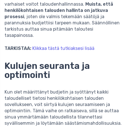
varhaiset voitot taloudenhallinnassa.
Muista, että
henkilökohtaisen talouden hallinta on jatkuva
prosessi
, joten ole valmis tekemään säätöjä ja
parannuksia budjettiisi tarpeen mukaan. Säännöllinen
tarkistus auttaa sinua pitämään taloutesi
tasapainossa.
TARKISTAA:
Klikkaa tästä tutkiaksesi lisää
Kulujen seuranta ja
optimointi
Kun olet määrittänyt budjetin ja syöttänyt kaikki
taloudelliset tietosi henkilökohtaisen talouden
sovellukseen, voit siirtyä kulujen seuraamiseen ja
optimointiin. Tämä vaihe on ratkaiseva, sillä se auttaa
sinua ymmärtämään taloudellista tilannettasi
syvällisemmin ja löytämään säästämismahdollisuuksia.