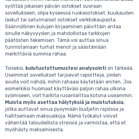
syöttää jokaisen päivän ostokset suoraan
sovellukseen, olipa kyseessä ruokaostokset, kuukauden
laskut tai satunnaiset ostokset verkkokaupasta.
Säännöllinen kulujen kirjaaminen päivittäin antaa
sinulle näkyvyyden ja mahdollistaa tarkkojen
päätösten tekemisen. Tämä voi auttaa sinua
tunnistamaan turhat menot ja säästämään
merkittäviä summia rahaa.
Toiseksi,
kulutustottumustesi analysointi
on tärkeää.
Useimmat sovellukset tarjoavat raportteja, joiden
avulla voit nähdä, mihin rahaasi käytetään eniten. Jos
esimerkiksi huomaat käyttäväsi paljon rahaa ulkona
syömiseen, voit harkita ruoanlaittoa kotona useammin.
Muista myös asettaa hälytyksiä ja muistutuksia
,
jotka auttavat sinua pysymään budjetin rajoissa ja
hallitsemaan maksuaikoja. Nämä työkalut voivat
vähentää taloudellista stressiä ja varmistaa, että et
myöhästy maksamisesta.