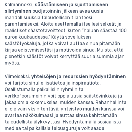
Kolmanneksi,
säästämiseen ja sijoittamiseen
siirtyminen
budjetoinnin jälkeen avaa uusia
mahdollisuuksia taloudellisen tilanteesi
parantamiseksi. Aloita asettamalla itsellesi selkeät ja
realistiset säästötavoitteet, kuten ”haluan säästää 100
euroa kuukaudessa.” Käytä sovelluksen
säästötyökaluja, jotka voivat auttaa sinua pitämään
kirjaa edistymisestäsi ja motivoida sinua. Muista, että
pienetkin säästöt voivat kerryttää suuria summia ajan
myötä.
Viimeiseksi,
yhteisöjen ja resurssien hyödyntäminen
voi tarjota sinulle lisätietoa ja inspiraatiota.
Osallistumalla paikallisiin ryhmiin tai
verkkofoorumeihin voit oppia uusia säästövinkkejä ja
jakaa omia kokemuksiasi muiden kanssa. Rahanhallinta
ei ole vain yksin tehtävä; yhteistyö muiden kanssa voi
avartaa näkökulmaasi ja auttaa sinua kehittämään
taloudellista älykkyyttäsi. Hyödyntämällä sosiaalista
mediaa tai paikallisia talousguruja voit saada