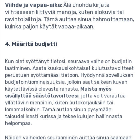
Viihde ja vapaa-aika
: Älä unohda kirjata
viihteeseen liittyviä menoja, kuten elokuvia tai
ravintolailtoja. Tämä auttaa sinua hahmottamaan,
kuinka paljon käytät vapaa-aikaan.
4. Määritä budjetti
Kun olet syöttänyt tietosi, seuraava vaihe on budjetin
laatiminen. Aseta kuukausikohtaiset kulutustavoitteet
perustuen syöttämääsi tietoon. Hyödynnä sovelluksen
budjetointiominaisuuksia, jolloin saat selkeän kuvan
käytettävissä olevasta rahasta.
Muista myös
sisällyttää säästötavoitteesi
, jotta voit varautua
yllättäviin menoihin, kuten autokorjauksiin tai
lomamatkoihin. Tämä auttaa sinua pysymään
taloudellisesti kurissa ja tekee kulujen hallinnasta
helpompaa.
Näiden vaiheiden seuraaminen auttaa sinua saamaan