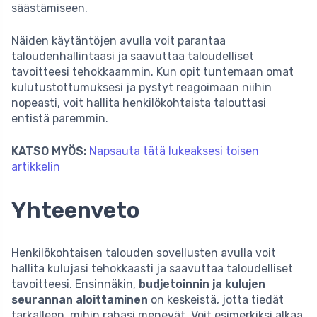
säästämiseen.
Näiden käytäntöjen avulla voit parantaa
taloudenhallintaasi ja saavuttaa taloudelliset
tavoitteesi tehokkaammin. Kun opit tuntemaan omat
kulutustottumuksesi ja pystyt reagoimaan niihin
nopeasti, voit hallita henkilökohtaista talouttasi
entistä paremmin.
KATSO MYÖS:
Napsauta tätä lukeaksesi toisen
artikkelin
Yhteenveto
Henkilökohtaisen talouden sovellusten avulla voit
hallita kulujasi tehokkaasti ja saavuttaa taloudelliset
tavoitteesi. Ensinnäkin,
budjetoinnin ja kulujen
seurannan aloittaminen
on keskeistä, jotta tiedät
tarkalleen, mihin rahasi menevät. Voit esimerkiksi alkaa